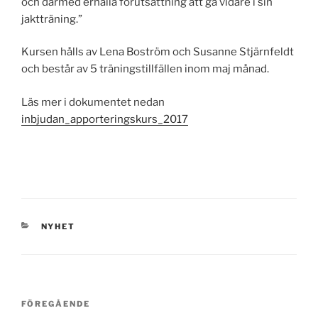
och därmed erhålla förutsättning att gå vidare i sin
jaktträning.”
Kursen hålls av Lena Boström och Susanne Stjärnfeldt
och består av 5 träningstillfällen inom maj månad.
Läs mer i dokumentet nedan
inbjudan_apporteringskurs_2017
KATEGORIER
NYHET
Inläggsnavigering
Föregående
FÖREGÅENDE