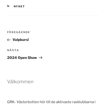
KATEGORIER
NYHET
Inläggsnavigering
Föregående
FÖREGÅENDE
inlägg
Valpkurs!
Nästa
NÄSTA
inlägg
2024 Open Show
Välkommen
GRK- Västerbotten hör till de aktivaste rasklubbarna i