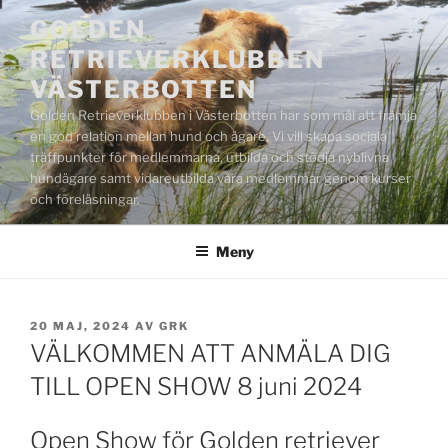
Hoppa
GOLDEN
till
RETRIEVERKLUBBEN
innehåll
VÄSTERBOTTEN
Golden Retrieverklubben i Västerbotten har som mål att främja
en god relation mellan hund och ägare. Vi vill skapa sociala
träffpunkter för medlemmarna, utbilda och stödja nyblivna
hundägare samt vidareutbilda våra medlemmar genom kurser
och föreläsningar.
Meny
PUBLICERAT
20 MAJ, 2024
AV
GRK
VÄLKOMMEN ATT ANMÄLA DIG
TILL OPEN SHOW 8 juni 2024
Open Show för Golden retriever