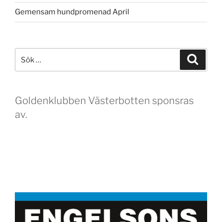
Gemensam hundpromenad April
Sök
Sök
efter:
Goldenklubben Västerbotten sponsras
av.