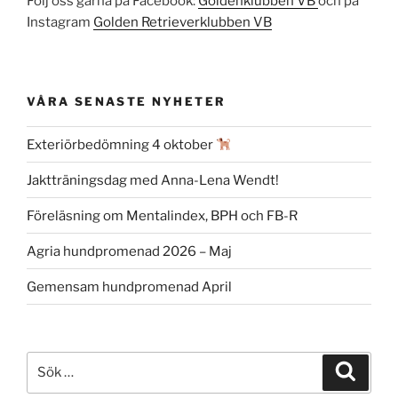
Följ oss gärna på Facebook:
Goldenklubben VB
och på
Instagram
Golden Retrieverklubben VB
VÅRA SENASTE NYHETER
Exteriörbedömning 4 oktober
Jaktträningsdag med Anna-Lena Wendt!
Föreläsning om Mentalindex, BPH och FB-R
Agria hundpromenad 2026 – Maj
Gemensam hundpromenad April
Sök
Sök
efter: