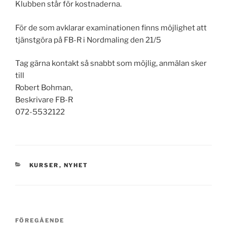
Klubben står för kostnaderna.
För de som avklarar examinationen finns möjlighet att
tjänstgöra på FB-R i Nordmaling den 21/5
Tag gärna kontakt så snabbt som möjlig, anmälan sker
till
Robert Bohman,
Beskrivare FB-R
072-5532122
KATEGORIER
KURSER
,
NYHET
Inläggsnavigering
Föregående
FÖREGÅENDE