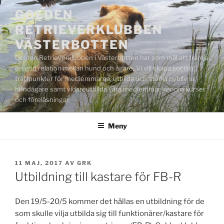
Hoppa
GOLDEN
till
RETRIEVERKLUBBEN
innehåll
VÄSTERBOTTEN
Golden Retrieverklubben i Västerbotten har som mål att främja
en god relation mellan hund och ägare. Vi vill skapa sociala
träffpunkter för medlemmarna, utbilda och stödja nyblivna
hundägare samt vidareutbilda våra medlemmar genom kurser
och föreläsningar.
Meny
PUBLICERAT
11 MAJ, 2017
AV
GRK
Utbildning till kastare för FB-R
Den 19/5-20/5 kommer det hållas en utbildning för de
som skulle vilja utbilda sig till funktionärer/kastare för