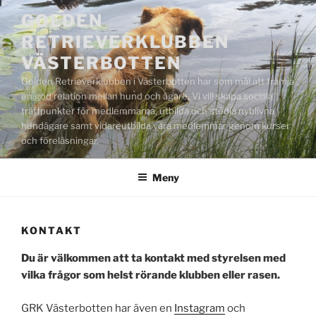
Hoppa
GOLDEN
till
RETRIEVERKLUBBEN
innehåll
VÄSTERBOTTEN
Golden Retrieverklubben i Västerbotten har som mål att främja
en god relation mellan hund och ägare. Vi vill skapa sociala
träffpunkter för medlemmarna, utbilda och stödja nyblivna
hundägare samt vidareutbilda våra medlemmar genom kurser
och föreläsningar.
Meny
KONTAKT
Du är välkommen att ta kontakt med styrelsen med
vilka frågor som helst rörande klubben eller rasen.
GRK Västerbotten har även en
Instagram
och