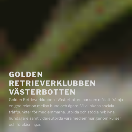
GOLDEN
RETRIEVERKLUBBEN
VÄSTERBOTTEN
Golden Retrieverklubben i Västerbotten har som mål att främja
en god relation mellan hund och ägare. Vi vill skapa sociala
träffpunkter för medlemmarna, utbilda och stödja nyblivna
hundägare samt vidareutbilda våra medlemmar genom kurser
och föreläsningar.