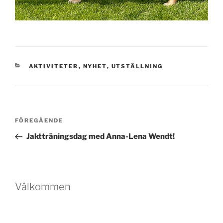
KATEGORIER
AKTIVITETER
,
NYHET
,
UTSTÄLLNING
Inläggsnavigering
Föregående
FÖREGÅENDE
inlägg
Jaktträningsdag med Anna-Lena Wendt!
Välkommen