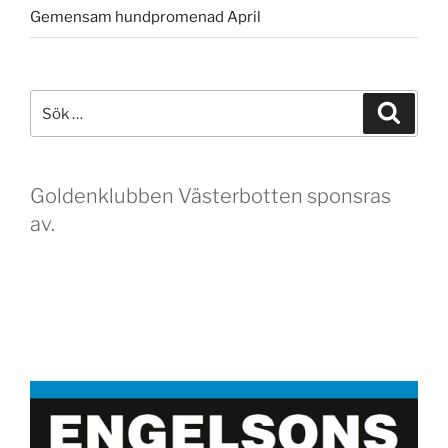
Gemensam hundpromenad April
Sök
Sök
efter:
Goldenklubben Västerbotten sponsras
av.