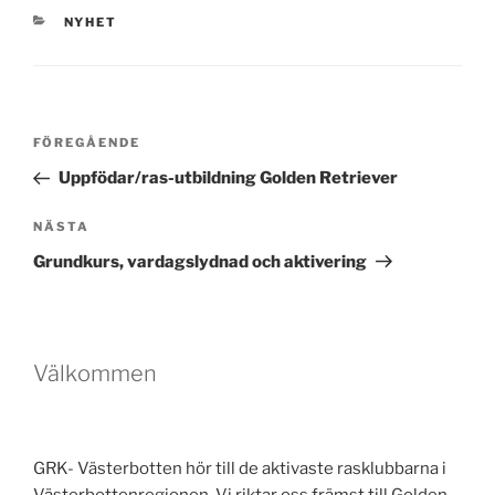
KATEGORIER
NYHET
Inläggsnavigering
Föregående
FÖREGÅENDE
inlägg
Uppfödar/ras-utbildning Golden Retriever
Nästa
NÄSTA
inlägg
Grundkurs, vardagslydnad och aktivering
Välkommen
GRK- Västerbotten hör till de aktivaste rasklubbarna i
Västerbottenregionen. Vi riktar oss främst till Golden