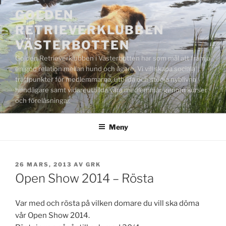
Hoppa
GOLDEN
till
RETRIEVERKLUBBEN
innehåll
VÄSTERBOTTEN
Golden Retrieverklubben i Västerbotten har som mål att främja
en god relation mellan hund och ägare. Vi vill skapa sociala
träffpunkter för medlemmarna, utbilda och stödja nyblivna
hundägare samt vidareutbilda våra medlemmar genom kurser
och föreläsningar.
Meny
PUBLICERAT
26 MARS, 2013
AV
GRK
Open Show 2014 – Rösta
Var med och rösta på vilken domare du vill ska döma
vår Open Show 2014.