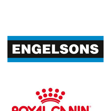
OM OSS
Golden Retrieverklubben i Västerbotten har som mål
att främja en god relation mellan hund och ägare. Vi vill
skapa sociala träffpunkter för medlemmarna, utbilda
och stödja nyblivna hundägare samt vidareutbilda våra
medlemmar genom kurser och föreläsningar.
Bankgiro: 525-2564
goldenklubbenvb@gmail.com