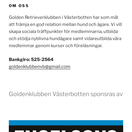
SENASTE NYHETERNA
Exteriörbedömning 4 oktober
Jaktträningsdag med Anna-Lena Wendt!
Föreläsning om Mentalindex, BPH och FB-R
Agria hundpromenad 2026 – Maj
Gemensam hundpromenad April