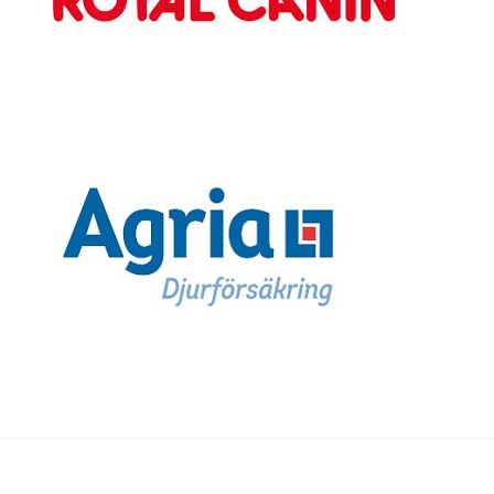
Goldenklubben Västerbotten sponsras av