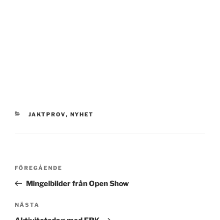
raser.
Här på hemsidan kan ni följa med våra aktiviteter och
hålla er uppdaterade om vad som händer i klubben.
Varmt välkomna med!
Följ oss gärna på Facebook:
Goldenklubben VB
och på
Instagram
Golden Retrieverklubben VB
VÅRA SENASTE NYHETER
Exteriörbedömning 4 oktober
Jaktträningsdag med Anna-Lena Wendt!
Föreläsning om Mentalindex, BPH och FB-R
Agria hundpromenad 2026 – Maj
Gemensam hundpromenad April