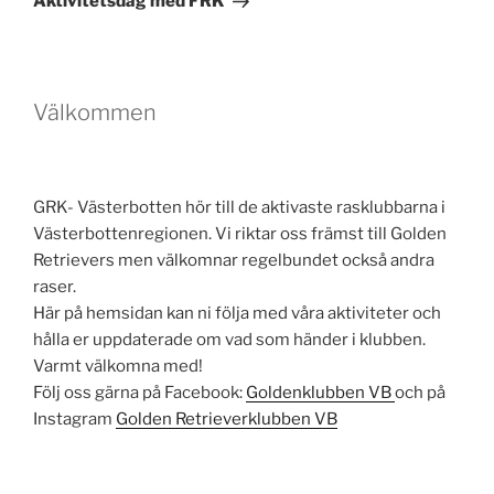
Sök
Sök
efter:
Goldenklubben Västerbotten sponsras
av.