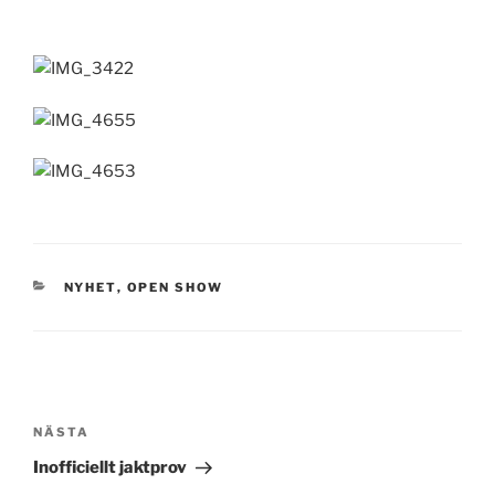
KATEGORIER
NYHET
,
OPEN SHOW
Inläggsnavigering
Nästa
NÄSTA
inlägg
Inofficiellt jaktprov