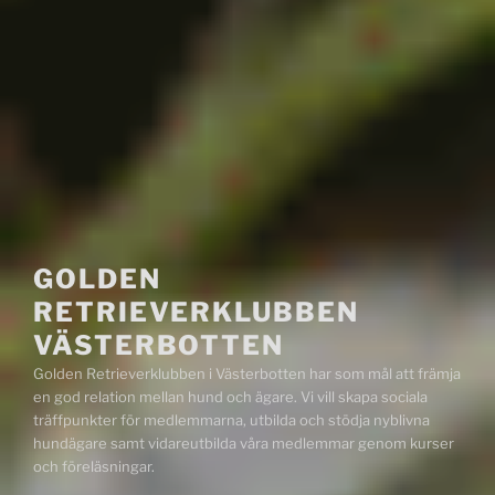
GOLDEN
RETRIEVERKLUBBEN
VÄSTERBOTTEN
Golden Retrieverklubben i Västerbotten har som mål att främja
en god relation mellan hund och ägare. Vi vill skapa sociala
träffpunkter för medlemmarna, utbilda och stödja nyblivna
hundägare samt vidareutbilda våra medlemmar genom kurser
och föreläsningar.