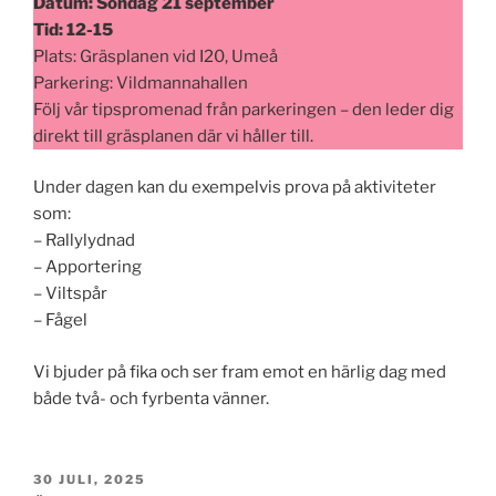
Datum: Söndag 21 september
Tid: 12-15
Plats: Gräsplanen vid I20, Umeå
Parkering: Vildmannahallen
Följ vår tipspromenad från parkeringen – den leder dig
direkt till gräsplanen där vi håller till.
Under dagen kan du exempelvis prova på aktiviteter
som:
– Rallylydnad
– Apportering
– Viltspår
– Fågel
Vi bjuder på fika och ser fram emot en härlig dag med
både två- och fyrbenta vänner.
PUBLICERAT
30 JULI, 2025