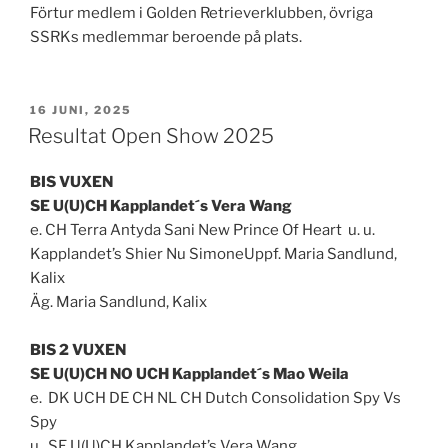
Förtur medlem i Golden Retrieverklubben, övriga
SSRKs medlemmar beroende på plats.
PUBLICERAT
16 JUNI, 2025
Resultat Open Show 2025
BIS VUXEN
SE U(U)CH Kapplandet´s Vera Wang
e. CH Terra Antyda Sani New Prince Of Heart u. u.
Kapplandet’s Shier Nu SimoneUppf. Maria Sandlund,
Kalix
Äg. Maria Sandlund, Kalix
BIS 2 VUXEN
SE U(U)CH NO UCH Kapplandet´s Mao Weila
e. DK UCH DE CH NL CH Dutch Consolidation Spy Vs
Spy
u. SE U(U)CH Kapplandet’s Vera Wang