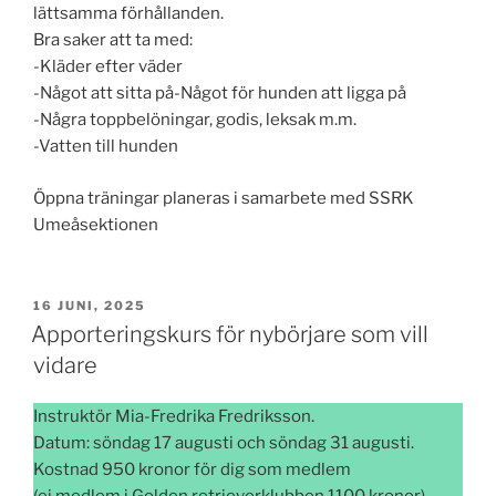
lättsamma förhållanden.
Bra saker att ta med:
-Kläder efter väder
-Något att sitta på-Något för hunden att ligga på
-Några toppbelöningar, godis, leksak m.m.
-Vatten till hunden
Öppna träningar planeras i samarbete med SSRK
Umeåsektionen
PUBLICERAT
16 JUNI, 2025
Apporteringskurs för nybörjare som vill
vidare
Instruktör Mia-Fredrika Fredriksson.
Datum: söndag 17 augusti och söndag 31 augusti.
Kostnad 950 kronor för dig som medlem