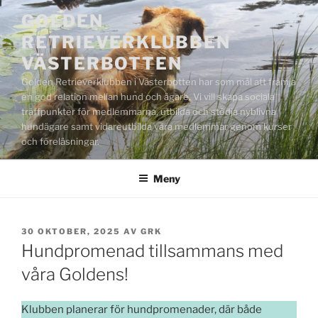
Hoppa
GOLDEN
till
RETRIEVERKLUBBEN
innehåll
VÄSTERBOTTEN
Golden Retrieverklubben i Västerbotten har som mål att främja
en god relation mellan hund och ägare. Vi vill skapa sociala
träffpunkter för medlemmarna, utbilda och stödja nyblivna
hundägare samt vidareutbilda våra medlemmar genom kurser
och föreläsningar.
Meny
PUBLICERAT
30 OKTOBER, 2025
AV
GRK
Hundpromenad tillsammans med
våra Goldens!
Klubben planerar för hundpromenader, där både