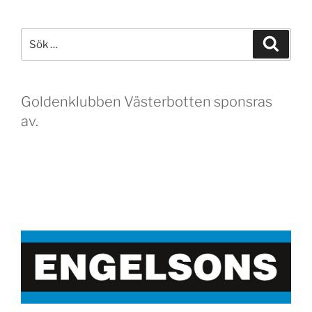
Sök
Sök
efter:
Goldenklubben Västerbotten sponsras
av.