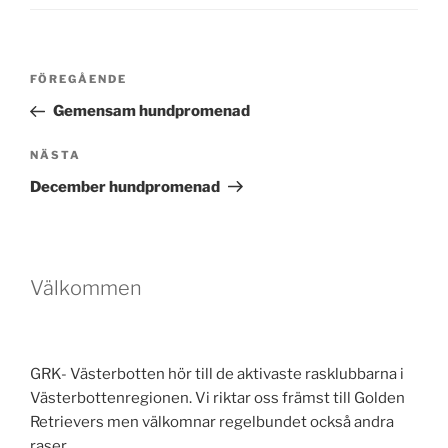
Inläggsnavigering
Föregående
FÖREGÅENDE
inlägg
Gemensam hundpromenad
Nästa
NÄSTA
inlägg
December hundpromenad
Välkommen
GRK- Västerbotten hör till de aktivaste rasklubbarna i
Västerbottenregionen. Vi riktar oss främst till Golden
Retrievers men välkomnar regelbundet också andra
raser.