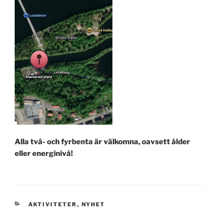
Alla två- och fyrbenta är välkomna, oavsett ålder
eller energinivå!
KATEGORIER
AKTIVITETER
,
NYHET