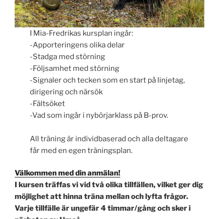
I Mia-Fredrikas kursplan ingår:
-Apporteringens olika delar
-Stadga med störning
-Följsamhet med störning
-Signaler och tecken som en start på linjetag,
dirigering och närsök
-Fältsöket
-Vad som ingår i nybörjarklass på B-prov.
All träning är individbaserad och alla deltagare
får med en egen träningsplan.
Välkommen med din anmälan!
I kursen träffas vi vid två olika tillfällen, vilket ger dig
möjlighet att hinna träna mellan och lyfta frågor.
Varje tillfälle är ungefär 4 timmar/gång och sker i