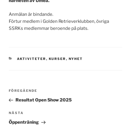
närheten av Umeå.
Anmälan är bindande.
Förtur medlem i Golden Retrieverklubben, övriga
SSRKs medlemmar beroende på plats.
KATEGORIER
AKTIVITETER
,
KURSER
,
NYHET
Inläggsnavigering
Föregående
FÖREGÅENDE
inlägg
Resultat Open Show 2025
Nästa
NÄSTA
inlägg
Öppenträning