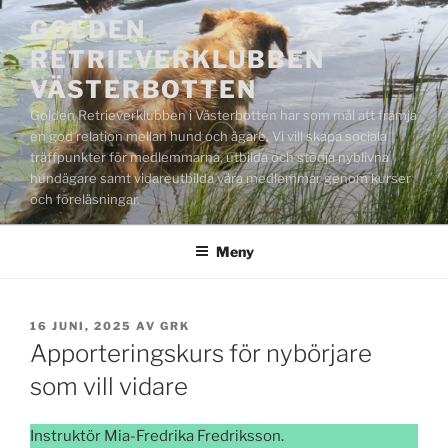
Hoppa
GOLDEN
till
RETRIEVERKLUBBEN
innehåll
VÄSTERBOTTEN
Golden Retrieverklubben i Västerbotten har som mål att främja
en god relation mellan hund och ägare. Vi vill skapa sociala
träffpunkter för medlemmarna, utbilda och stödja nyblivna
hundägare samt vidareutbilda våra medlemmar genom kurser
och föreläsningar.
Meny
PUBLICERAT
16 JUNI, 2025
AV
GRK
Apporteringskurs för nybörjare
som vill vidare
Instruktör Mia-Fredrika Fredriksson.