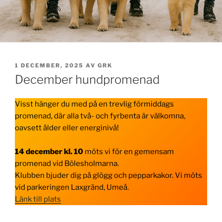
PUBLICERAT
1 DECEMBER, 2025
AV
GRK
December hundpromenad
Visst hänger du med på en trevlig förmiddags
promenad, där alla två- och fyrbenta är välkomna,
oavsett ålder eller energinivå!
14 december kl. 10
möts vi för en gemensam
promenad vid Bölesholmarna.
Klubben bjuder dig på glögg och pepparkakor. Vi möts
vid parkeringen Laxgränd, Umeå.
Länk till plats