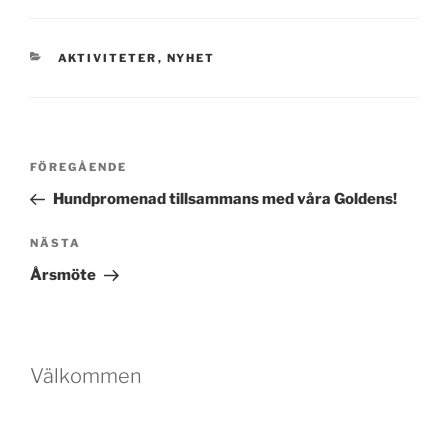
KATEGORIER
AKTIVITETER
,
NYHET
Inläggsnavigering
Föregående
FÖREGÅENDE
inlägg
Hundpromenad tillsammans med våra Goldens!
Nästa
NÄSTA
inlägg
Årsmöte
Välkommen