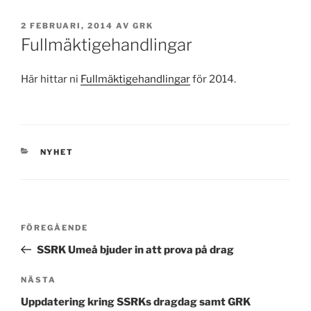
PUBLICERAT
2 FEBRUARI, 2014
AV
GRK
Fullmäktigehandlingar
Här hittar ni
Fullmäktigehandlingar
för 2014.
KATEGORIER
NYHET
Inläggsnavigering
Föregående
FÖREGÅENDE
inlägg
SSRK Umeå bjuder in att prova på drag
Nästa
NÄSTA
inlägg
Uppdatering kring SSRKs dragdag samt GRK