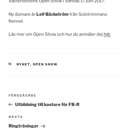
Västerbottens Open Show i Vännäs 17 juni 2017.
Ny domare är
Leif Bäckström
från Solstrimmans
Kennel.
Läs mer om Open Show och hur du anmäler dej
här.
KATEGORIER
NYHET
,
OPEN SHOW
Inläggsnavigering
Föregående
FÖREGÅENDE
inlägg
Utbildning till kastare för FB-R
Nästa
NÄSTA
inlägg
Ringträningar