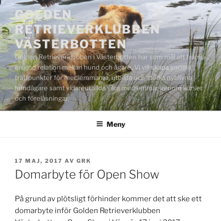
Hoppa
GOLDEN
till
RETRIEVERKLUBBEN
innehåll
VÄSTERBOTTEN
Golden Retrieverklubben i Västerbotten har som mål att främja
en god relation mellan hund och ägare. Vi vill skapa sociala
träffpunkter för medlemmarna, utbilda och stödja nyblivna
hundägare samt vidareutbilda våra medlemmar genom kurser
och föreläsningar.
Meny
PUBLICERAT
17 MAJ, 2017
AV
GRK
Domarbyte för Open Show
På grund av plötsligt förhinder kommer det att ske ett
domarbyte inför Golden Retrieverklubben