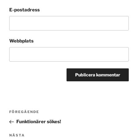
E-postadress
Webbplats
Inläggsnavigering
Föregående
FÖREGÅENDE
inlägg
Funktionärer sökes!
Nästa
NÄSTA