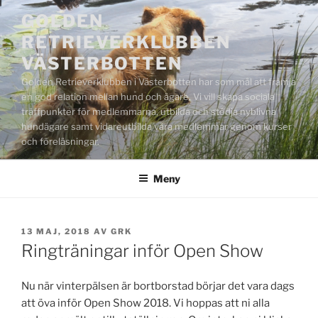
Hoppa
GOLDEN
till
RETRIEVERKLUBBEN
innehåll
VÄSTERBOTTEN
Golden Retrieverklubben i Västerbotten har som mål att främja
en god relation mellan hund och ägare. Vi vill skapa sociala
träffpunkter för medlemmarna, utbilda och stödja nyblivna
hundägare samt vidareutbilda våra medlemmar genom kurser
och föreläsningar.
Meny
PUBLICERAT
13 MAJ, 2018
AV
GRK
Ringträningar inför Open Show
Nu när vinterpälsen är bortborstad börjar det vara dags
att öva inför Open Show 2018. Vi hoppas att ni alla