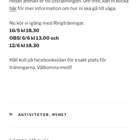
redan anmält er till utställningen. Om inte, kan ni klicka
här
för mer information om hur ni ska gå till väga.
Nu kör vi igång med Ringträningar.
16/5 kl 18.30
OBS! 6/6 kl 13.00 och
12/6 kl 18.30
Håll koll på facebooksidan för exakt plats för
träningarna. Välkomna med!!
KATEGORIER
AKTIVITETER
,
NYHET