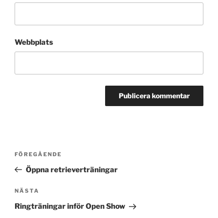
Webbplats
Inläggsnavigering
Föregående
FÖREGÅENDE
inlägg
Öppna retrieverträningar
Nästa
NÄSTA
inlägg
Ringträningar inför Open Show