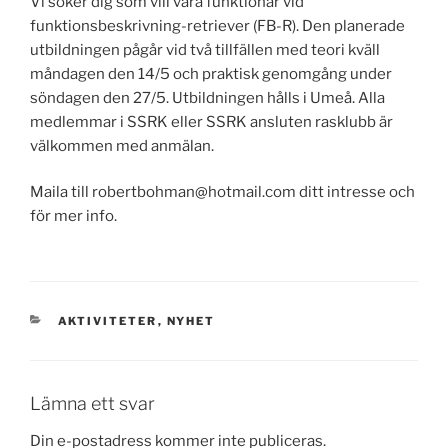
Vi söker dig som vill vara funktionär vid
funktionsbeskrivning-retriever (FB-R). Den planerade
utbildningen pågår vid två tillfällen med teori kväll
måndagen den 14/5 och praktisk genomgång under
söndagen den 27/5. Utbildningen hålls i Umeå. Alla
medlemmar i SSRK eller SSRK ansluten rasklubb är
välkommen med anmälan.
Maila till robertbohman@hotmail.com ditt intresse och
för mer info.
KATEGORIER
AKTIVITETER
,
NYHET
Lämna ett svar
Din e-postadress kommer inte publiceras.