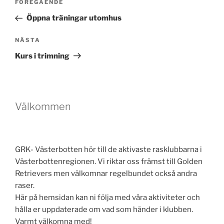
Föregående
FÖREGÅENDE
inlägg
Öppna träningar utomhus
Nästa
NÄSTA
inlägg
Kurs i trimning
Välkommen
GRK- Västerbotten hör till de aktivaste rasklubbarna i
Västerbottenregionen. Vi riktar oss främst till Golden
Retrievers men välkomnar regelbundet också andra
raser.
Här på hemsidan kan ni följa med våra aktiviteter och
hålla er uppdaterade om vad som händer i klubben.
Varmt välkomna med!