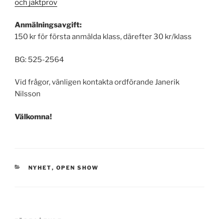
och jaktprov
Anmälningsavgift:
150 kr för första anmälda klass, därefter 30 kr/klass
BG: 525-2564
Vid frågor, vänligen kontakta ordförande Janerik
Nilsson
Välkomna!
KATEGORIER
NYHET
,
OPEN SHOW
Inläggsnavigering