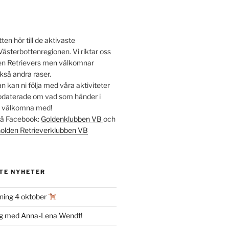
en hör till de aktivaste
Västerbottenregionen. Vi riktar oss
lden Retrievers men välkomnar
kså andra raser.
 kan ni följa med våra aktiviteter
ppdaterade om vad som händer i
t välkomna med!
 på Facebook:
Goldenklubben VB
och
olden Retrieverklubben VB
TE NYHETER
ning 4 oktober
ag med Anna-Lena Wendt!