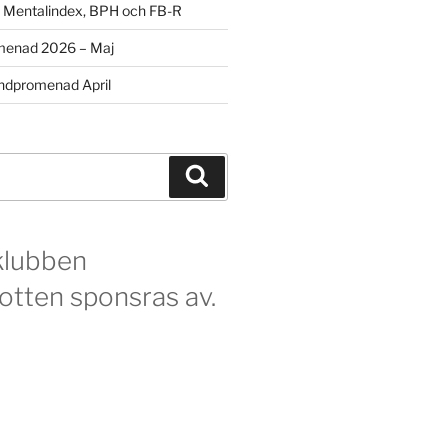
m Mentalindex, BPH och FB-R
menad 2026 – Maj
dpromenad April
Sök
klubben
otten sponsras av.