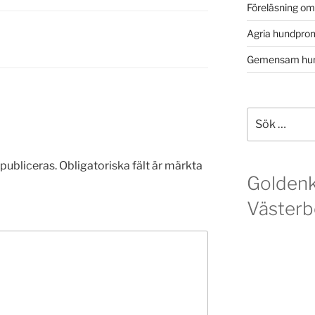
Föreläsning o
Agria hundpro
Gemensam hun
Sök
efter:
publiceras.
Obligatoriska fält är märkta
Golden
Västerb