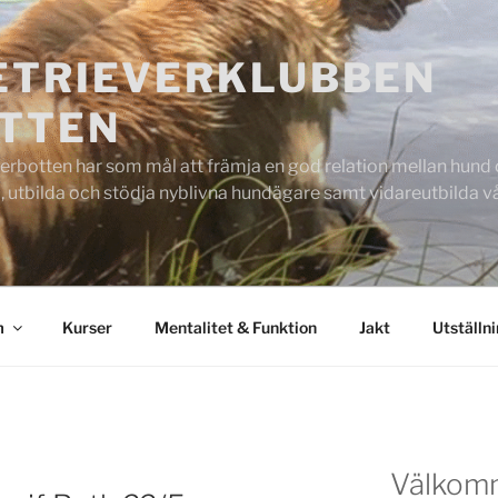
ETRIEVERKLUBBEN
TTEN
rbotten har som mål att främja en god relation mellan hund oc
 utbilda och stödja nyblivna hundägare samt vidareutbilda
m
Kurser
Mentalitet & Funktion
Jakt
Utställn
Välkom