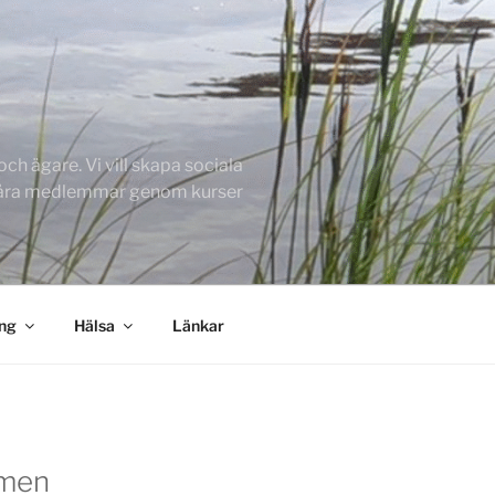
h ägare. Vi vill skapa sociala
 våra medlemmar genom kurser
ing
Hälsa
Länkar
men