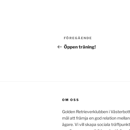
Inläggsnavigering
Föregående
FÖREGÅENDE
inlägg
Öppen träning!
OM OSS
Golden Retrieverklubben i Västerbot
mål att främja en god relation mella
ägare. Vi vill skapa sociala träffpunkt