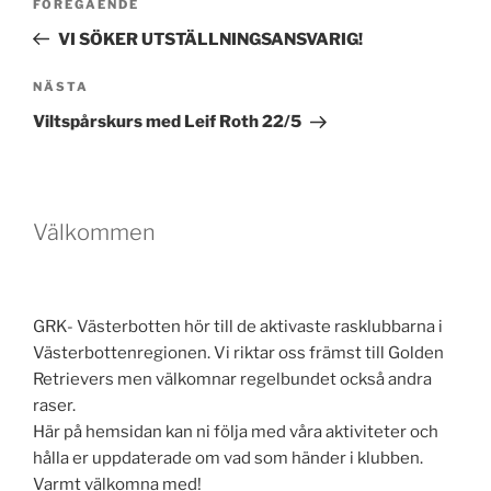
Föregående
FÖREGÅENDE
inlägg
VI SÖKER UTSTÄLLNINGSANSVARIG!
Nästa
NÄSTA
inlägg
Viltspårskurs med Leif Roth 22/5
Välkommen
GRK- Västerbotten hör till de aktivaste rasklubbarna i
Västerbottenregionen. Vi riktar oss främst till Golden
Retrievers men välkomnar regelbundet också andra
raser.
Här på hemsidan kan ni följa med våra aktiviteter och
hålla er uppdaterade om vad som händer i klubben.
Varmt välkomna med!