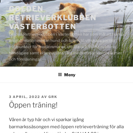
Hoppa
GOLDEN
till
RETRIEVERKLUBBEN
innehåll
VÄSTERBOTTEN
Golden Retrieverklubben i Västerbotten har som mål att främja
en god relation mellan hund och ägare. Vi vill skapa sociala
träffpunkter för medlemmarna, utbilda och stödja nyblivna
hundägare samt vidareutbilda våra medlemmar genom kurser
och föreläsningar.
Meny
PUBLICERAT
3 APRIL, 2022
AV
GRK
Öppen träning!
Våren är typ här och vi sparkar igång
barmarkssäsongen med öppen retrieverträning för alla