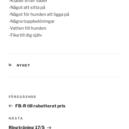
-Kläder efter väder
-Något att sitta på
-Något för hunden att ligga på
-Några toppbelöningar
-Vatten till hunden
-Fika till dig själv
KATEGORIER
NYHET
Inläggsnavigering
Föregående
FÖREGÅENDE
inlägg
FB-R till rabatterat pris
Nästa
NÄSTA
inlägg
Ringträning 17/5