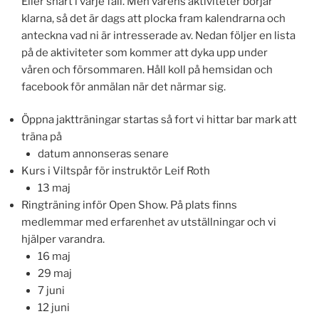
Eller snart i varje fall. Men vårens aktiviteter börjar
klarna, så det är dags att plocka fram kalendrarna och
anteckna vad ni är intresserade av. Nedan följer en lista
på de aktiviteter som kommer att dyka upp under
våren och försommaren. Håll koll på hemsidan och
facebook för anmälan när det närmar sig.
Öppna jaktträningar startas så fort vi hittar bar mark att
träna på
datum annonseras senare
Kurs i Viltspår för instruktör Leif Roth
13 maj
Ringträning inför Open Show. På plats finns
medlemmar med erfarenhet av utställningar och vi
hjälper varandra.
16 maj
29 maj
7 juni
12 juni