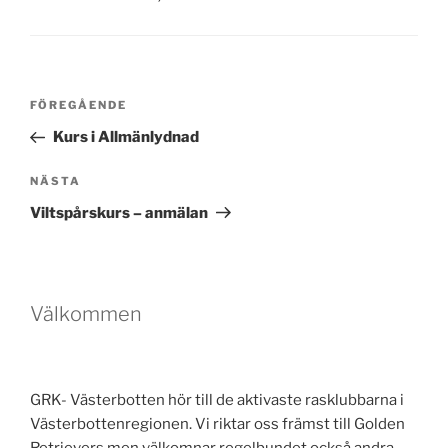
Inläggsnavigering
Föregående
FÖREGÅENDE
inlägg
Kurs i Allmänlydnad
Nästa
NÄSTA
inlägg
Viltspårskurs – anmälan
Välkommen
GRK- Västerbotten hör till de aktivaste rasklubbarna i
Västerbottenregionen. Vi riktar oss främst till Golden
Retrievers men välkomnar regelbundet också andra