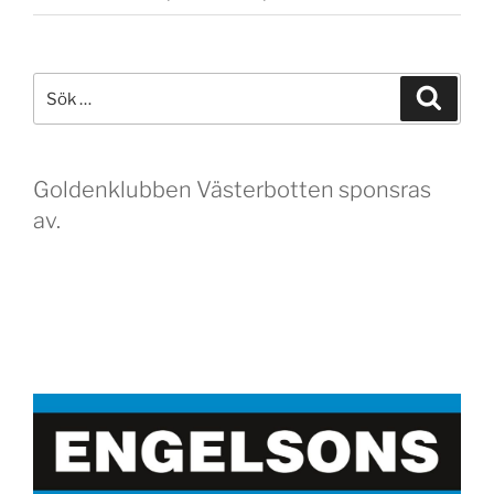
Sök
Sök
efter:
Goldenklubben Västerbotten sponsras
av.