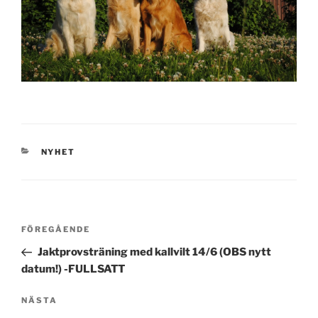
KATEGORIER
NYHET
Inläggsnavigering
Föregående
FÖREGÅENDE
inlägg
Jaktprovsträning med kallvilt 14/6 (OBS nytt
datum!) -FULLSATT
Nästa
NÄSTA