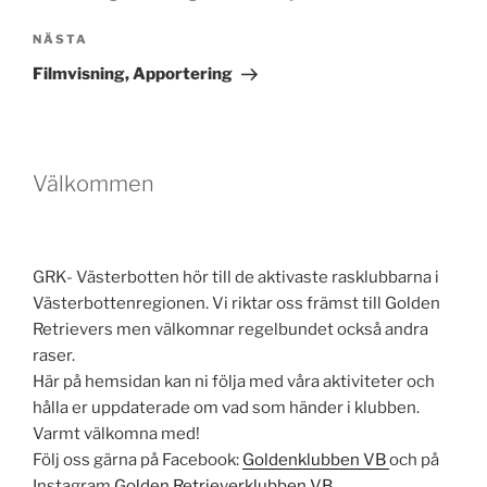
Nästa
NÄSTA
inlägg
Filmvisning, Apportering
Välkommen
GRK- Västerbotten hör till de aktivaste rasklubbarna i
Västerbottenregionen. Vi riktar oss främst till Golden
Retrievers men välkomnar regelbundet också andra
raser.
Här på hemsidan kan ni följa med våra aktiviteter och
hålla er uppdaterade om vad som händer i klubben.
Varmt välkomna med!
Följ oss gärna på Facebook:
Goldenklubben VB
och på
Instagram
Golden Retrieverklubben VB