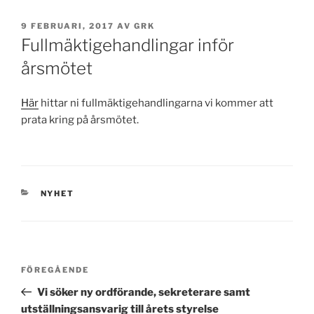
PUBLICERAT
9 FEBRUARI, 2017
AV
GRK
Fullmäktigehandlingar inför
årsmötet
Här
hittar ni fullmäktigehandlingarna vi kommer att
prata kring på årsmötet.
KATEGORIER
NYHET
Inläggsnavigering
Föregående
FÖREGÅENDE
inlägg
Vi söker ny ordförande, sekreterare samt
utställningsansvarig till årets styrelse