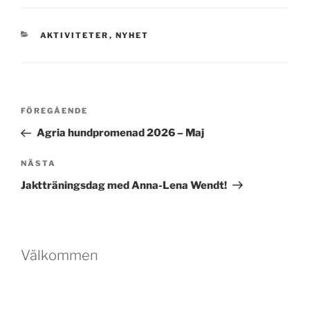
KATEGORIER
AKTIVITETER
,
NYHET
Inläggsnavigering
Föregående
FÖREGÅENDE
inlägg
Agria hundpromenad 2026 – Maj
Nästa
NÄSTA
inlägg
Jaktträningsdag med Anna-Lena Wendt!
Välkommen