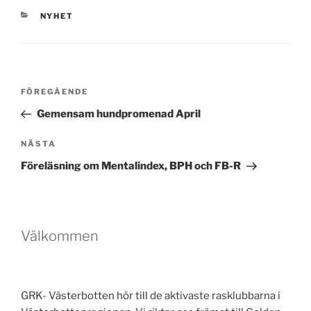
KATEGORIER
NYHET
Inläggsnavigering
Föregående
FÖREGÅENDE
inlägg
Gemensam hundpromenad April
Nästa
NÄSTA
inlägg
Föreläsning om Mentalindex, BPH och FB-R
Välkommen
GRK- Västerbotten hör till de aktivaste rasklubbarna i