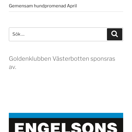
Gemensam hundpromenad April
Sök
Sök
efter:
Goldenklubben Västerbotten sponsras
av.