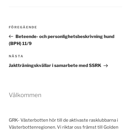
Inläggsnavigering
Föregående
FÖREGÅENDE
inlägg
Beteende- och personlighetsbeskrivning hund
(BPH) 11/9
Nästa
NÄSTA
inlägg
Jaktträningskvällar i samarbete med SSRK
Välkommen
GRK- Västerbotten hör till de aktivaste rasklubbarna i
Västerbottenregionen. Vi riktar oss främst till Golden