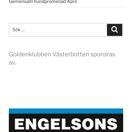
Gemensam hundpromenad April
Sök
Sök
efter:
Goldenklubben Västerbotten sponsras
av.