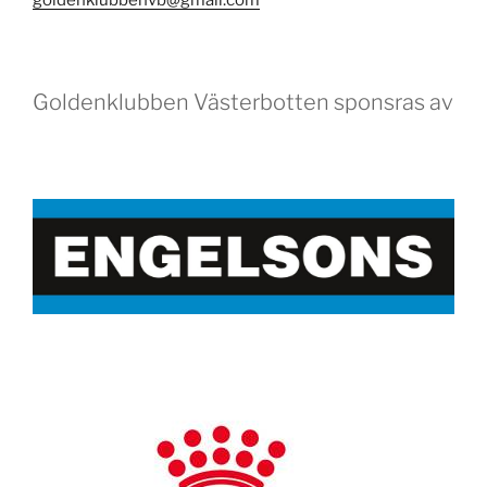
goldenklubbenvb@gmail.com
Goldenklubben Västerbotten sponsras av