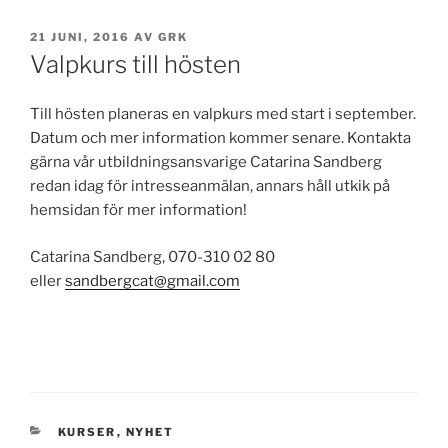
PUBLICERAT
21 JUNI, 2016
AV
GRK
Valpkurs till hösten
Till hösten planeras en valpkurs med start i september.
Datum och mer information kommer senare. Kontakta
gärna vår utbildningsansvarige Catarina Sandberg
redan idag för intresseanmälan, annars håll utkik på
hemsidan för mer information!
Catarina Sandberg, 070-310 02 80
eller
sandbergcat@gmail.com
KATEGORIER
KURSER
,
NYHET