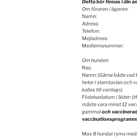
Detta bör finnas i din 
Om föraren / ägaren
:
Namn:
Adress:
Telefon:
Mejladress:
Medlemsnummer:
Om hunden
:
Ras:
Namn: (
Gärna både vad
heter i stamtavlan och 
kallas till vardags
)
Födelsedatum / ålder: (
H
måste vara minst 12 vec
gammal
och vaccinerad
vaccinationsprogramm
Max 8 hundar ryms med