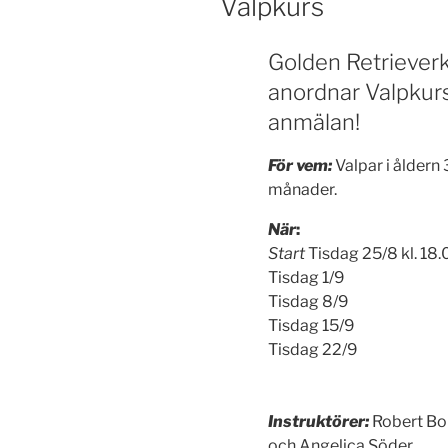
Valpkurs
Golden Retriever
anordnar Valpkur
anmälan!
För vem:
Valpar i åldern 
månader.
När
:
Start
Tisdag 25/8 kl. 18.
Tisdag 1/9
Tisdag 8/9
Tisdag 15/9
Tisdag 22/9
Instruktörer:
Robert B
och Angelica Söder.