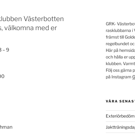
klubben Västerbotten
GRK- Västerbott
s, välkomna med er
rasklubbarna i 
främst till Go
regelbundet oc
3 – 9
Här på hemsidan
och hålla er u
klubben. Varm
Följ oss gärna
00
på Instagram
G
VÅRA SENAS
Exteriörbedöm
ohman
Jaktträningsd