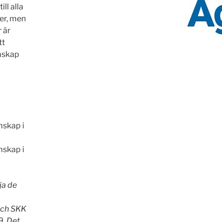
ill alla
ter, men
 är
tt
mskap
mskap i
mskap i
ja de
m
och SKK
9. Det