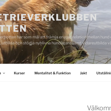
ETRIEVERKLUBBEN
TTEN
rbotten har som mål att främja en god relation mellan hund oc
 utbilda och stödja nyblivna hundägare samt vidareutbilda
m
Kurser
Mentalitet & Funktion
Jakt
Utställn
Välkom