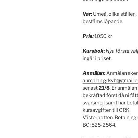
Var:
Umeå, olika ställen, 
bestäms löpande.
Pris:
1050 kr
Kursbok
:
Nya första va
ingår i priset.
Anmälan:
Anmälan sker t
anmalan.grkvb@gmail.
senast
21/8
. Er anmälan
bekräftad först då ni fått
svarsmejl samt har betal
kursavgiften till GRK
Västerbotten. Betalning s
BG: 525-2564.