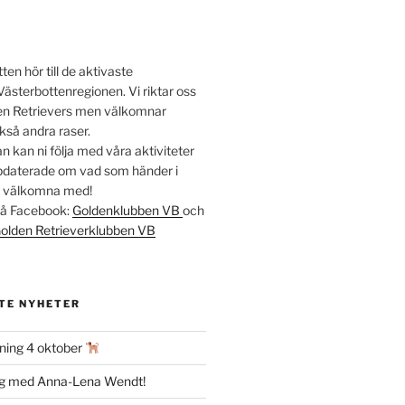
en hör till de aktivaste
Västerbottenregionen. Vi riktar oss
lden Retrievers men välkomnar
kså andra raser.
 kan ni följa med våra aktiviteter
ppdaterade om vad som händer i
t välkomna med!
 på Facebook:
Goldenklubben VB
och
olden Retrieverklubben VB
TE NYHETER
ning 4 oktober
ag med Anna-Lena Wendt!