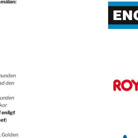
anmälan:
 hunden
vad den
unden
kor
 enligt
et
)
. Golden