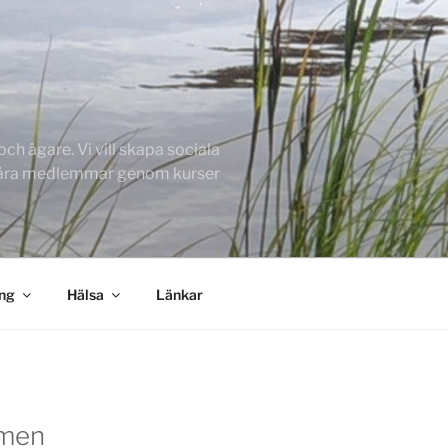
h ägare. Vi vill skapa sociala
 våra medlemmar genom kurser
ing
Hälsa
Länkar
men