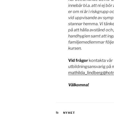
innebär bl.a. att ni ej bö
er om ni är i riskgrupp oc
vid uppvisande av sym
stannar hemma. Vi tänk
på att hålla avstånd och
handhygien samt att ing
familjemedlemmar följe
kursen.
Vid frågor
kontakta vår
utbildningsansvarig på m
mathilda_lindberg@hot
Välkomna!
KATEGORIER
NYHET