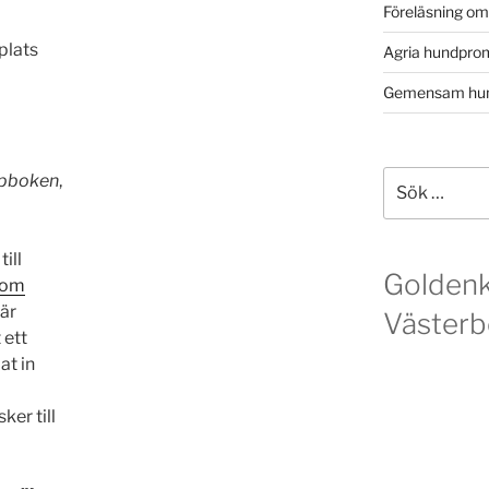
Föreläsning o
plats
Agria hundpro
Gemensam hun
Sök
lpboken
,
efter:
ill
Golden
com
 är
Västerb
 ett
at in
ker till