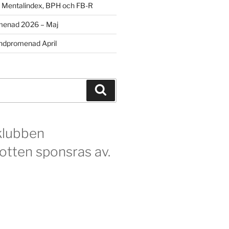
m Mentalindex, BPH och FB-R
menad 2026 – Maj
dpromenad April
Sök
klubben
otten sponsras av.