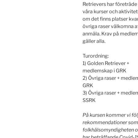
Retrievers har företräde t
våra kurser och aktivite
om det finns platser kvar
övriga raser välkomna a
anmäla. Krav på medle
gäller alla.
Turordning:
1) Golden Retriever +
medlemskap i GRK
2) Övriga raser + medle
GRK
3) Övriga raser + medle
SSRK
På kursen kommer vi föl
rekommendationer so
folkhälsomyndigheten 
har beträffande Covid-1