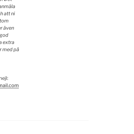
r anmäla
h att ni
ptom
er även
 god
a extra
r med på
ejl:
mail.com