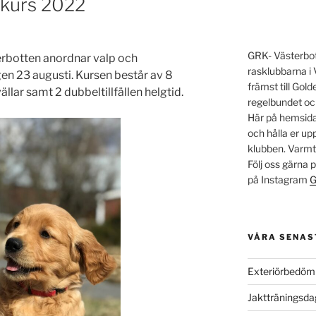
skurs 2022
GRK- Västerbott
rbotten anordnar valp och
rasklubbarna i 
en 23 augusti. Kursen består av 8
främst till Go
ällar samt 2 dubbeltillfällen helgtid.
regelbundet oc
Här på hemsidan
och hålla er u
klubben. Varm
Följ oss gärna
på Instagram
G
VÅRA SENAS
Exteriörbedöm
Jaktträningsd