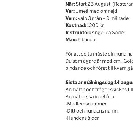
När:
Start 23 Augusti (Restera
Var:
Umeå med omnejd
Vem:
valp 3 mån – 9 månader
Kostnad:
1200 kr
Instruktör:
Angelica Söder
Max:
6 hundar
För att delta måste din hund ha 
Du som ägare är medlem i Gol
bindande och först till kvarn gäl
Sista anmälningsdag 14 augus
Anmälan och frågor skickas til
Anmälan ska innehålla:
-Medlemsnummer
-Ditt och hundens namn
-Hundens ålder