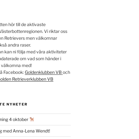
en hör till de aktivaste
Västerbottenregionen. Vi riktar oss
lden Retrievers men välkomnar
kså andra raser.
 kan ni följa med våra aktiviteter
ppdaterade om vad som händer i
t välkomna med!
 på Facebook:
Goldenklubben VB
och
olden Retrieverklubben VB
TE NYHETER
ning 4 oktober
ag med Anna-Lena Wendt!