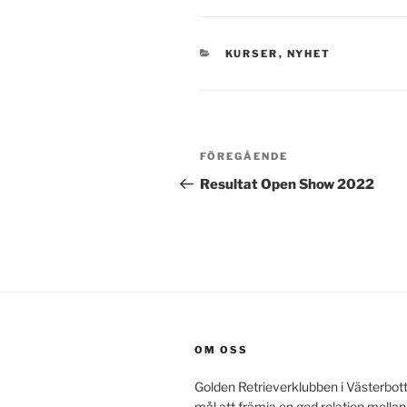
KATEGORIER
KURSER
,
NYHET
Inläggsnavigering
Föregående
FÖREGÅENDE
inlägg
Resultat Open Show 2022
OM OSS
Golden Retrieverklubben i Västerbot
mål att främja en god relation mella