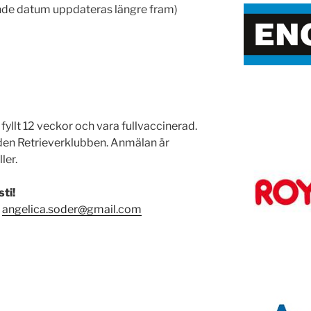
nde datum uppdateras längre fram)
fyllt 12 veckor och vara fullvaccinerad.
den Retrieverklubben. Anmälan är
ler.
ti!
l
angelica.soder@gmail.com