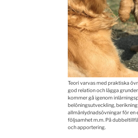
Teori varvas med praktiska övn
god relation och lägga grunde
kommer gå igenom inlärningsps
belöningsutveckling, berikning
allmänlydnadsövningar för en e
följsamhet m.m. På dubbeltillf
och apportering.