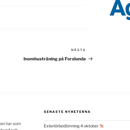
NÄSTA
Nästa
inlägg
Inomhusträning på Forslunda
SENASTE NYHETERNA
ten har som
Exteriörbedömning 4 oktober
n hund och