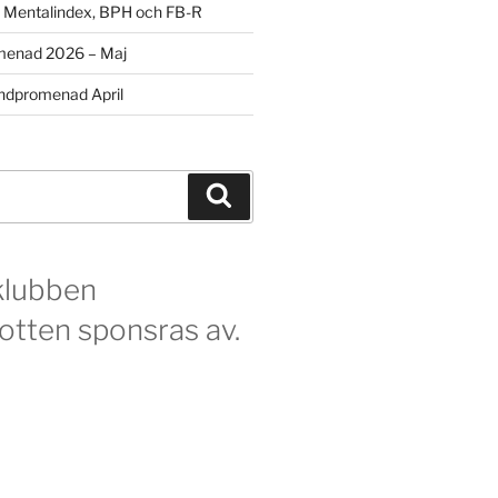
m Mentalindex, BPH och FB-R
menad 2026 – Maj
dpromenad April
Sök
klubben
otten sponsras av.