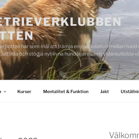
ETRIEVERKLUBBEN
TTEN
rbotten har som mål att främja en god relation mellan hund oc
 utbilda och stödja nyblivna hundägare samt vidareutbilda
m
Kurser
Mentalitet & Funktion
Jakt
Utställn
Välkom