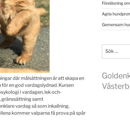
Föreläsning o
Agria hundpro
Gemensam hun
Sök
efter:
Golden
ingar där målsättningen är att skapa en
Västerb
n för en god vardagslydnad. Kursen
ykologi i vardagen, lek och-
, gränssättning samt
nklare vardag så som inkallning,
ällena kommer valparna få prova på spår