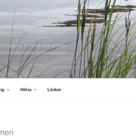
h ägare. Vi vill skapa sociala
 våra medlemmar genom kurser
ing
Hälsa
Länkar
men