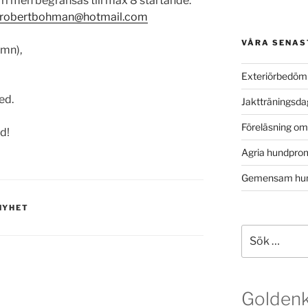
ri men begränsas till max 8 startande.
robertbohman@hotmail.com
VÅRA SENAS
mn),
Exteriörbedöm
ed.
Jaktträningsd
Föreläsning o
d!
Agria hundpro
Gemensam hun
NYHET
Sök
efter:
Golden