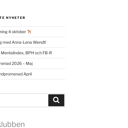
TE NYHETER
ning 4 oktober
ag med Anna-Lena Wendt!
m Mentalindex, BPH och FB-R
menad 2026 – Maj
dpromenad April
Sök
klubben