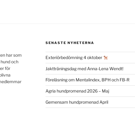
SENASTE NYHETERNA
ten har som
Exteriörbedömning 4 oktober
n hund och
er för
Jaktträningsdag med Anna-Lena Wendt!
blivna
Föreläsning om Mentalindex, BPH och FB-R
a medlemmar
Agria hundpromenad 2026 – Maj
Gemensam hundpromenad April