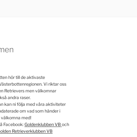
men
en hör till de aktivaste
Västerbottenregionen. Vi riktar oss
lden Retrievers men välkomnar
kså andra raser.
 kan ni följa med våra aktiviteter
ppdaterade om vad som händer i
t välkomna med!
 på Facebook:
Goldenklubben VB
och
olden Retrieverklubben VB