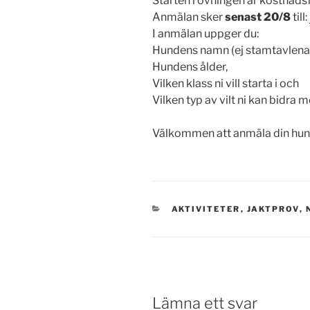
Starten i övningen är kostnadsf
Anmälan sker
senast 20/8
till:
I anmälan uppger du:
Hundens namn (ej stamtavlena
Hundens ålder,
Vilken klass ni vill starta i och
Vilken typ av vilt ni kan bidra m
Välkommen att anmäla din hun
KATEGORIER
AKTIVITETER
,
JAKTPROV
,
Lämna ett svar