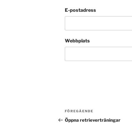
E-postadress
Webbplats
Inläggsnavigering
Föregående
FÖREGÅENDE
inlägg
Öppna retrieverträningar