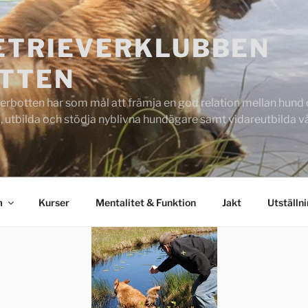
ETRIEVERKLUBBEN
TTEN
rbotten har som mål att främja en god relation mellan hund oc
 utbilda och stödja nyblivna hundägare samt vidareutbilda
m
Kurser
Mentalitet & Funktion
Jakt
Utställn