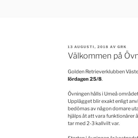
PUBLICERAT
13 AUGUSTI, 2018
AV
GRK
Välkommen på Övn
Golden Retrieverklubben Väste
lördagen 25/8
.
Övningen hålls i Umeå området
Upplägget blir exakt enligt an
bedömas av någon domare utan d
hjälps åt att vara funktionärer
tar med 2-3 kallvilt var.