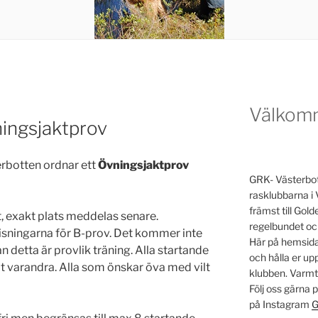
Välkom
ingsjaktprov
rbotten ordnar ett
Övningsjaktprov
GRK- Västerbott
rasklubbarna i 
främst till Go
, exakt plats meddelas senare.
regelbundet oc
visningarna för B-prov. Det kommer inte
Här på hemsidan
etta är provlik träning. Alla startande
och hålla er u
 åt varandra. Alla som önskar öva med vilt
klubben. Varm
Följ oss gärna
på Instagram
G