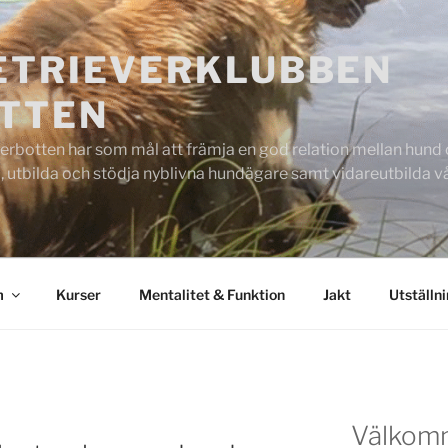
ETRIEVERKLUBBEN
TTEN
rbotten har som mål att främja en god relation mellan hund oc
 utbilda och stödja nyblivna hundägare samt vidareutbilda
m
Kurser
Mentalitet & Funktion
Jakt
Utställn
Välkom