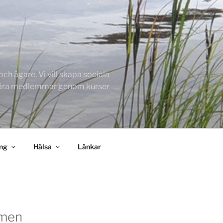
h ägare. Vi vill skapa sociala
 våra medlemmar genom kurser
ing
Hälsa
Länkar
men