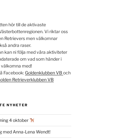
en hör till de aktivaste
Västerbottenregionen. Vi riktar oss
lden Retrievers men välkomnar
kså andra raser.
 kan ni följa med våra aktiviteter
ppdaterade om vad som händer i
t välkomna med!
 på Facebook:
Goldenklubben VB
och
olden Retrieverklubben VB
TE NYHETER
ning 4 oktober
ag med Anna-Lena Wendt!