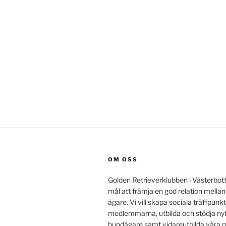
OM OSS
Golden Retrieverklubben i Västerbot
mål att främja en god relation mella
ägare. Vi vill skapa sociala träffpunkt
medlemmarna, utbilda och stödja ny
hundägare samt vidareutbilda vår