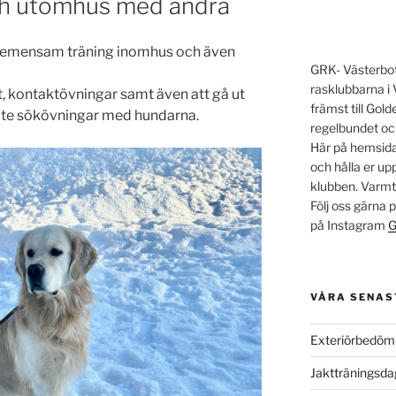
ch utomhus med andra
för gemensam träning inomhus och även
GRK- Västerbott
rasklubbarna i 
, kontaktövningar samt även att gå ut
främst till Go
lite sökövningar med hundarna.
regelbundet oc
Här på hemsidan
och hålla er u
klubben. Varm
Följ oss gärna
på Instagram
G
VÅRA SENAS
Exteriörbedöm
Jaktträningsd