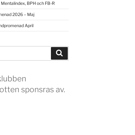
m Mentalindex, BPH och FB-R
menad 2026 – Maj
dpromenad April
Sök
klubben
otten sponsras av.