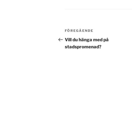
Inläggsnavigering
Föregående
FÖREGÅENDE
inlägg
Vill du hänga med på
stadspromenad?