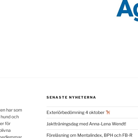
SENASTE NYHETERNA
ten har som
Exteriörbedömning 4 oktober
n hund och
er för
Jaktträningsdag med Anna-Lena Wendt!
blivna
Föreläsning om Mentalindex, BPH och FB-R
a medlemmar