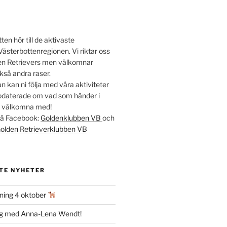
en hör till de aktivaste
Västerbottenregionen. Vi riktar oss
lden Retrievers men välkomnar
kså andra raser.
 kan ni följa med våra aktiviteter
ppdaterade om vad som händer i
t välkomna med!
 på Facebook:
Goldenklubben VB
och
olden Retrieverklubben VB
TE NYHETER
ning 4 oktober
ag med Anna-Lena Wendt!