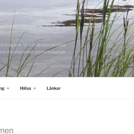
h ägare. Vi vill skapa sociala
 våra medlemmar genom kurser
ing
Hälsa
Länkar
men