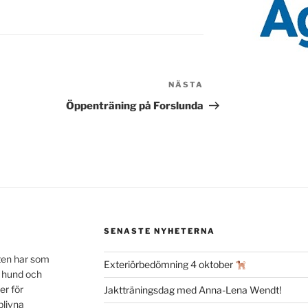
NÄSTA
Nästa
inlägg
Öppenträning på Forslunda
SENASTE NYHETERNA
ten har som
Exteriörbedömning 4 oktober
n hund och
er för
Jaktträningsdag med Anna-Lena Wendt!
blivna