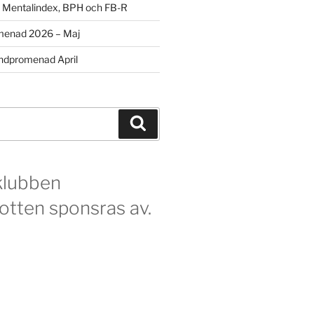
m Mentalindex, BPH och FB-R
menad 2026 – Maj
dpromenad April
Sök
klubben
otten sponsras av.