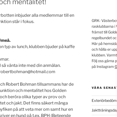
ch mentalitet!
botten inbjuder alla medlemmar till en
GRK- Västerbott
tion står i fokus.
rasklubbarna i 
främst till Go
regelbundet oc
Umeå.
Här på hemsidan
n typ av lunch, klubben bjuder på kaffe
och hålla er u
klubben. Varm
mmar.
Följ oss gärna
 så vänta inte med din anmälan.
på Instagram
G
ll robertbohman@hotmail.com
n och Robert Bohman tillsammans har de
VÅRA SENAS
funktion och mentalitet hos Golden
 och beröra olika typer av prov och
Exteriörbedöm
tet och jakt. Det finns säkert många
yfiken på att veta mer om samt hur en
Jaktträningsd
river en hund på t.ex. BPH (Beteende