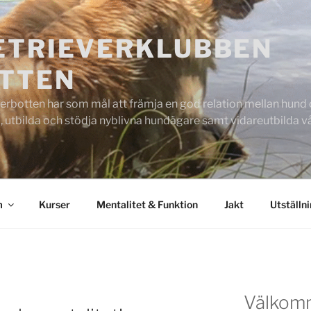
ETRIEVERKLUBBEN
TTEN
rbotten har som mål att främja en god relation mellan hund oc
 utbilda och stödja nyblivna hundägare samt vidareutbilda
m
Kurser
Mentalitet & Funktion
Jakt
Utställn
Välkom