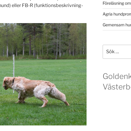
Föreläsning o
und) eller FB-R (funktionsbeskrivning-
Agria hundpro
Gemensam hun
Sök
efter:
Golden
Västerb