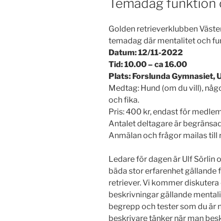
Temadag funktion o
Golden retrieverklubben Väster
temadag där mentalitet och funk
Datum: 12/11-2022
Tid: 10.00 – ca 16.00
Plats: Forslunda Gymnasiet, 
Medtag: Hund (om du vill), någo
och fika.
Pris: 400 kr, endast för medle
Antalet deltagare är begränsad
Anmälan och frågor mailas ti
Ledare för dagen är Ulf Sörli
bäda stor erfarenhet gällande 
retriever. Vi kommer diskutera
beskrivningar gällande mentali
begrepp och tester som du är n
beskrivare tänker när man besk