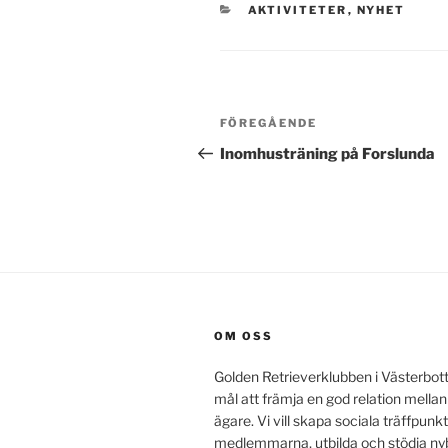
KATEGORIER
AKTIVITETER
,
NYHET
Inläggsnavigering
Föregående
FÖREGÅENDE
inlägg
Inomhusträning på Forslunda
OM OSS
Golden Retrieverklubben i Västerbot
mål att främja en god relation mella
ägare. Vi vill skapa sociala träffpunkt
medlemmarna, utbilda och stödja ny