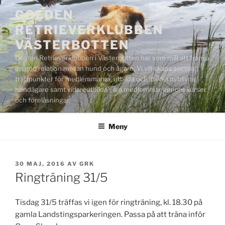
Hoppa
GOLDEN
till
RETRIEVERKLUBBEN
innehåll
VÄSTERBOTTEN
Golden Retrieverklubben i Västerbotten har som mål att främja
en god relation mellan hund och ägare. Vi vill skapa sociala
träffpunkter för medlemmarna, utbilda och stödja nyblivna
hundägare samt vidareutbilda våra medlemmar genom kurser
och föreläsningar.
Meny
PUBLICERAT
30 MAJ, 2016
AV
GRK
Ringträning 31/5
Tisdag 31/5 träffas vi igen för ringträning, kl. 18.30 på
gamla Landstingsparkeringen. Passa på att träna inför