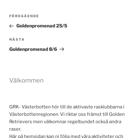
Inläggsnavigering
Föregående
FÖREGÅENDE
inlägg
Goldenpromenad 25/5
Nästa
NÄSTA
inlägg
Goldenpromenad 8/6
Välkommen
GRK- Västerbotten hör till de aktivaste rasklubbarna i
Västerbottenregionen. Vi riktar oss främst till Golden
Retrievers men välkomnar regelbundet också andra
raser.
Här på hemsidan kan ni följa med våra aktiviteter och