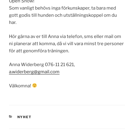
Open Show!
Som vanligt behövs inga förkunskaper, ta bara med
gott godis till hunden och utställningskoppel om du
har.
Hör gärna av er till Anna via telefon, sms eller mail om
ni planerar att komma, då vi vill vara minst tre personer
för att genomföra träningen.
Anna Widerberg 076-11 21 621,
a.widerberg@gmail.com
Välkomna!
KATEGORIER
NYHET