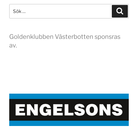
Sök
Sök
efter:
Goldenklubben Västerbotten sponsras
av.