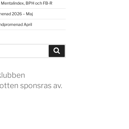
m Mentalindex, BPH och FB-R
menad 2026 – Maj
dpromenad April
Sök
klubben
otten sponsras av.