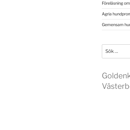
Föreläsning o
Agria hundpro
Gemensam hun
Sök
efter:
Golden
Västerb