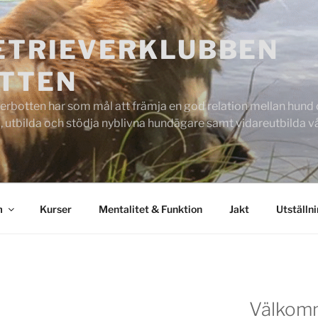
ETRIEVERKLUBBEN
TTEN
rbotten har som mål att främja en god relation mellan hund oc
 utbilda och stödja nyblivna hundägare samt vidareutbilda
m
Kurser
Mentalitet & Funktion
Jakt
Utställn
Välkom