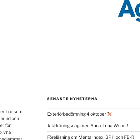
SENASTE NYHETERNA
ten har som
Exteriörbedömning 4 oktober
n hund och
er för
Jaktträningsdag med Anna-Lena Wendt!
blivna
Föreläsning om Mentalindex, BPH och FB-R
a medlemmar