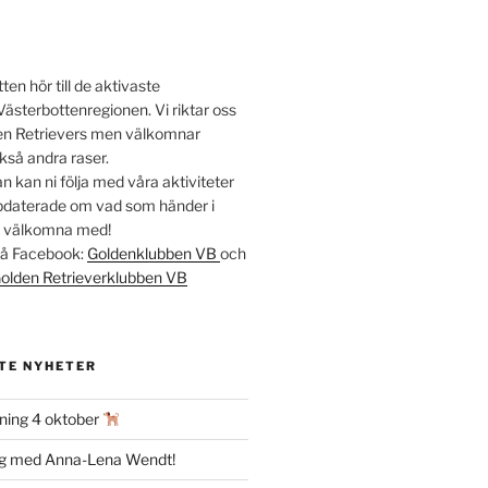
en hör till de aktivaste
Västerbottenregionen. Vi riktar oss
lden Retrievers men välkomnar
kså andra raser.
 kan ni följa med våra aktiviteter
ppdaterade om vad som händer i
t välkomna med!
 på Facebook:
Goldenklubben VB
och
olden Retrieverklubben VB
TE NYHETER
ning 4 oktober
ag med Anna-Lena Wendt!