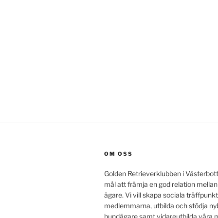
OM OSS
Golden Retrieverklubben i Västerbot
mål att främja en god relation mella
ägare. Vi vill skapa sociala träffpunkt
medlemmarna, utbilda och stödja ny
hundägare samt vidareutbilda vår