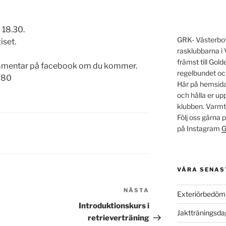
 18.30.
GRK- Västerbott
iset.
rasklubbarna i 
främst till Go
mmentar på facebook om du kommer.
regelbundet oc
280
Här på hemsidan
och hålla er u
klubben. Varm
Följ oss gärna
på Instagram
G
VÅRA SENAS
NÄSTA
Nästa
Exteriörbedöm
inlägg
Introduktionskurs i
Jaktträningsd
retrieverträning