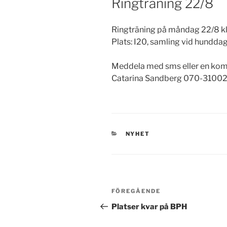
Ringträning 22/8
Ringträning på måndag 22/8 kl
Plats: I20, samling vid hunddag
Meddela med sms eller en ko
Catarina Sandberg 070-3100
KATEGORIER
NYHET
Inläggsnavigering
Föregående
FÖREGÅENDE
inlägg
Platser kvar på BPH