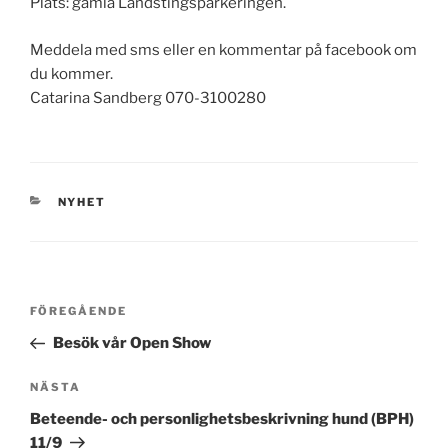
Plats: gamla Landstingsparkeringen.
Meddela med sms eller en kommentar på facebook om
du kommer.
Catarina Sandberg 070-3100280
KATEGORIER
NYHET
Inläggsnavigering
Föregående
FÖREGÅENDE
inlägg
Besök vår Open Show
Nästa
NÄSTA
inlägg
Beteende- och personlighetsbeskrivning hund (BPH)
11/9