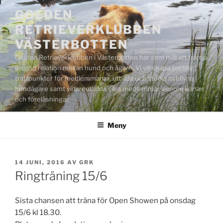
Hoppa
GOLDEN
till
RETRIEVERKLUBBEN
innehåll
VÄSTERBOTTEN
Golden Retrieverklubben i Västerbotten har som mål att främja
en god relation mellan hund och ägare. Vi vill skapa sociala
träffpunkter för medlemmarna, utbilda och stödja nyblivna
hundägare samt vidareutbilda våra medlemmar genom kurser
och föreläsningar.
Meny
PUBLICERAT
14 JUNI, 2016
AV
GRK
Ringträning 15/6
Sista chansen att träna för Open Showen på onsdag
15/6 kl 18.30.