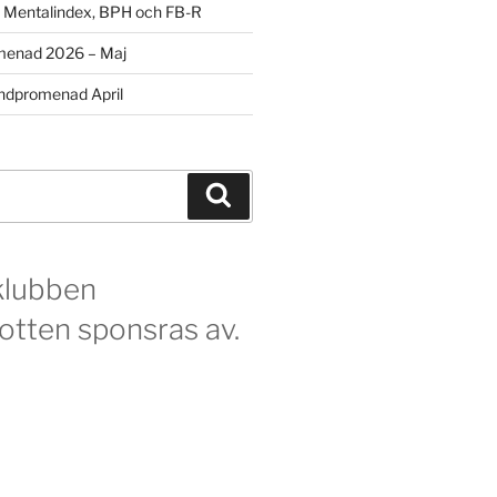
m Mentalindex, BPH och FB-R
menad 2026 – Maj
dpromenad April
Sök
klubben
otten sponsras av.