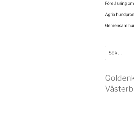
Föreläsning o
Agria hundpro
Gemensam hun
Sök
efter:
Golden
Västerb