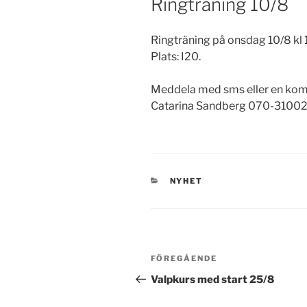
Ringträning 10/8
Ringträning på onsdag 10/8 kl 
Plats: I20.
Meddela med sms eller en ko
Catarina Sandberg 070-3100
KATEGORIER
NYHET
Inläggsnavigering
Föregående
FÖREGÅENDE
inlägg
Valpkurs med start 25/8