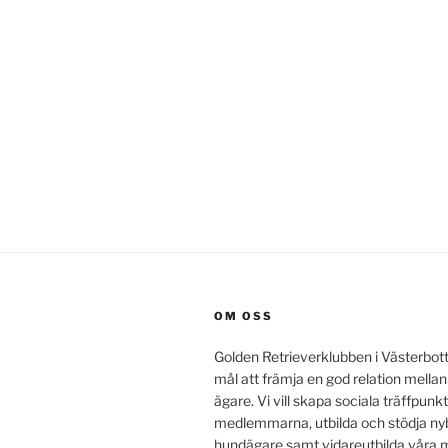
OM OSS
Golden Retrieverklubben i Västerbot
mål att främja en god relation mella
ägare. Vi vill skapa sociala träffpunkt
medlemmarna, utbilda och stödja ny
hundägare samt vidareutbilda vår