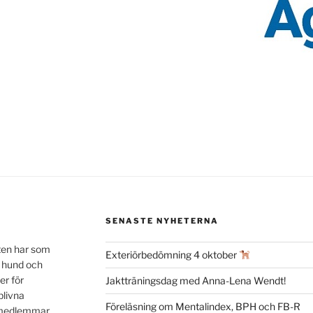
SENASTE NYHETERNA
ten har som
Exteriörbedömning 4 oktober
n hund och
er för
Jaktträningsdag med Anna-Lena Wendt!
blivna
Föreläsning om Mentalindex, BPH och FB-R
a medlemmar