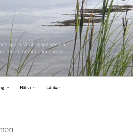
h ägare. Vi vill skapa sociala
 våra medlemmar genom kurser
ing
Hälsa
Länkar
men