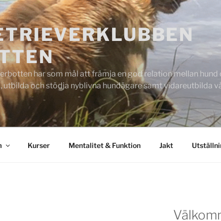
ETRIEVERKLUBBEN
TTEN
rbotten har som mål att främja en god relation mellan hund oc
 utbilda och stödja nyblivna hundägare samt vidareutbilda
m
Kurser
Mentalitet & Funktion
Jakt
Utställn
Välkom