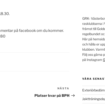
18.30.
GRK- Västerbott
rasklubbarna i 
främst till Go
mmentar på facebook om du kommer.
regelbundet oc
280
Här på hemsidan
och hålla er u
klubben. Varm
Följ oss gärna
på Instagram
G
VÅRA SENAS
NÄSTA
Nästa
Exteriörbedöm
inlägg
Platser kvar på BPH
Jaktträningsd