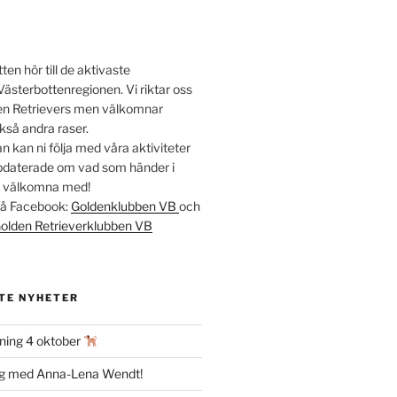
en hör till de aktivaste
Västerbottenregionen. Vi riktar oss
lden Retrievers men välkomnar
kså andra raser.
 kan ni följa med våra aktiviteter
ppdaterade om vad som händer i
t välkomna med!
 på Facebook:
Goldenklubben VB
och
olden Retrieverklubben VB
TE NYHETER
ning 4 oktober
ag med Anna-Lena Wendt!