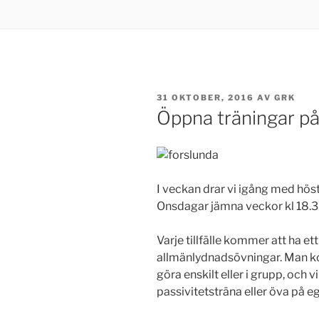
PUBLICERAT
31 OKTOBER, 2016
AV
GRK
Öppna träningar på
I veckan drar vi igång med hös
Onsdagar jämna veckor kl 18.30,
Varje tillfälle kommer att ha ett
allmänlydnadsövningar. Man ko
göra enskilt eller i grupp, och v
passivitetsträna eller öva på e