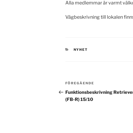
Alla medlemmar är varmt välkom
Vägbeskrivning till lokalen fin
KATEGORIER
NYHET
Inläggsnavigering
Föregående
FÖREGÅENDE
inlägg
Funktionsbeskrivning Retrieve
(FB-R) 15/10