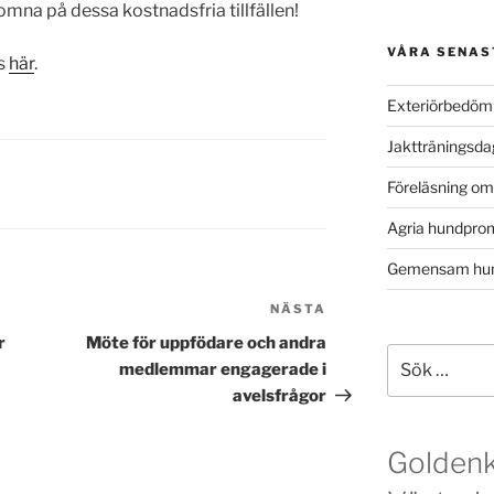
na på dessa kostnadsfria tillfällen!
VÅRA SENAS
ns
här
.
Exteriörbedöm
Jaktträningsd
Föreläsning o
Agria hundpro
Gemensam hun
NÄSTA
Nästa
inlägg
r
Möte för uppfödare och andra
Sök
medlemmar engagerade i
efter:
avelsfrågor
Golden