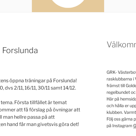
Välkom
 Forslunda
GRK- Västerbott
rasklubbarna i 
tens öppna träningar på Forslunda!
främst till Go
 dvs 2/11, 16/11, 30/11 samt 14/12.
regelbundet oc
Här på hemsidan
 tema. Första tillfället är temat
och hålla er u
mmer att få förslag på övningar att
klubben. Varm
ill man hellre passa på att
Följ oss gärna
gen hand får man givetsvis göra det!
på Instagram
G