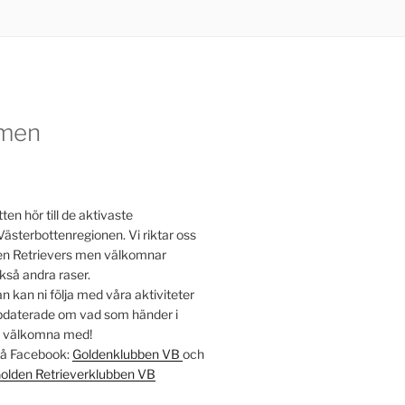
men
en hör till de aktivaste
Västerbottenregionen. Vi riktar oss
lden Retrievers men välkomnar
kså andra raser.
 kan ni följa med våra aktiviteter
ppdaterade om vad som händer i
t välkomna med!
 på Facebook:
Goldenklubben VB
och
olden Retrieverklubben VB