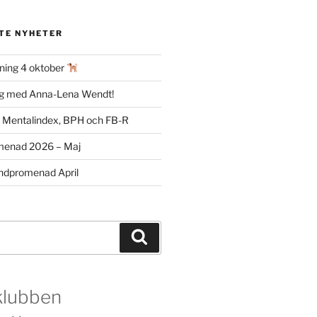
TE NYHETER
ning 4 oktober
ag med Anna-Lena Wendt!
m Mentalindex, BPH och FB-R
menad 2026 – Maj
dpromenad April
Sök
klubben