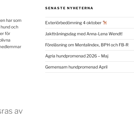
SENASTE NYHETERNA
ten har som
Exteriörbedömning 4 oktober
n hund och
er för
Jaktträningsdag med Anna-Lena Wendt!
blivna
Föreläsning om Mentalindex, BPH och FB-R
a medlemmar
Agria hundpromenad 2026 – Maj
Gemensam hundpromenad April
ras av