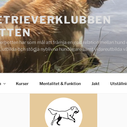
ETRIEVERKLUBBEN
TTEN
rbotten har som mål att främja en god relation mellan hund oc
 utbilda och stödja nyblivna hundägare samt vidareutbilda
m
Kurser
Mentalitet & Funktion
Jakt
Utställn