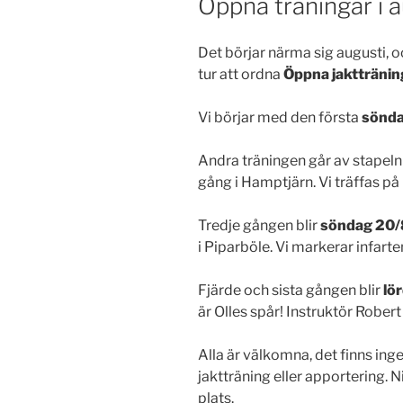
Öppna träningar i a
Det börjar närma sig augusti, 
tur att ordna
Öppna jakttränin
Vi börjar med den första
sönda
Andra träningen går av stapel
gång i Hamptjärn. Vi träffas på
Tredje gången blir
söndag 20/8
i Piparböle. Vi markerar infart
Fjärde och sista gången blir
lö
är Olles spår! Instruktör Robert
Alla är välkomna, det finns inge
jaktträning eller apportering. 
plats.