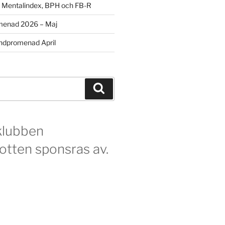
m Mentalindex, BPH och FB-R
menad 2026 – Maj
dpromenad April
Sök
klubben
otten sponsras av.