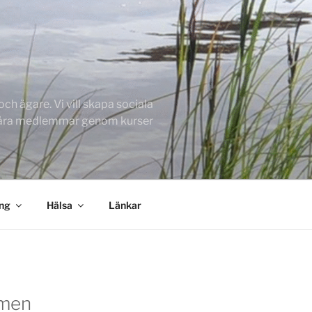
h ägare. Vi vill skapa sociala
 våra medlemmar genom kurser
ing
Hälsa
Länkar
men