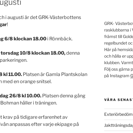
ugusti
och i augusti är det GRK-Västerbottens
GRK- Västerbott
gar
!
rasklubbarna i 
främst till Go
g 6/8 klockan 18.00
i Rönnbäck.
regelbundet oc
Här på hemsidan
n
torsdag 10/8 klockan 18.00,
denna
och hålla er u
 parkeringen.
klubben. Varm
Följ oss gärna
 kl 11.00.
Platsen är Gamla Plantskolan
på Instagram
G
en med en orange snitsel.
rdag
26/8 kl 10.00.
Platsen denna gång
VÅRA SENAS
 Bohman håller i träningen.
Exteriörbedöm
t krav på tidigare erfarenhet av
Nivån anpassas efter varje ekipage på
Jaktträningsd