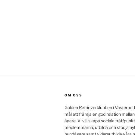
OM OSS
Golden Retrieverklubben i Västerbot
mål att främja en god relation mella
ägare. Vi vill skapa sociala träffpunkt
medlemmarna, utbilda och stödja ny
hundägare samt vidareutbilda vår