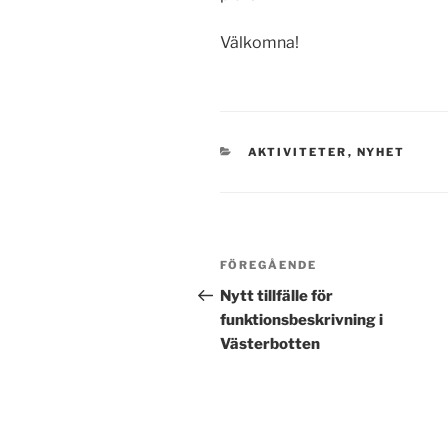
Välkomna!
KATEGORIER
AKTIVITETER
,
NYHET
Inläggsnavigering
Föregående
FÖREGÅENDE
inlägg
Nytt tillfälle för
funktionsbeskrivning i
Västerbotten