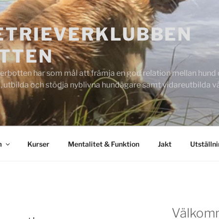
ETRIEVERKLUBBEN
TTEN
rbotten har som mål att främja en god relation mellan hund oc
 utbilda och stödja nyblivna hundägare samt vidareutbilda
m
Kurser
Mentalitet & Funktion
Jakt
Utställn
Välkom