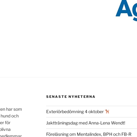
SENASTE NYHETERNA
ten har som
Exteriörbedömning 4 oktober
n hund och
er för
Jaktträningsdag med Anna-Lena Wendt!
blivna
Föreläsning om Mentalindex, BPH och FB-R
a medlemmar