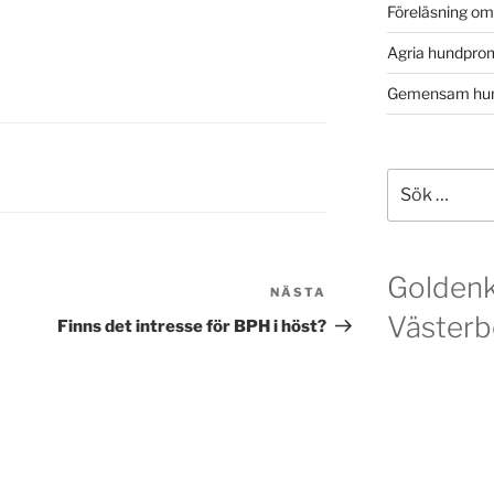
Föreläsning o
Agria hundpro
Gemensam hun
Sök
efter:
Golden
NÄSTA
Nästa
Västerb
inlägg
Finns det intresse för BPH i höst?