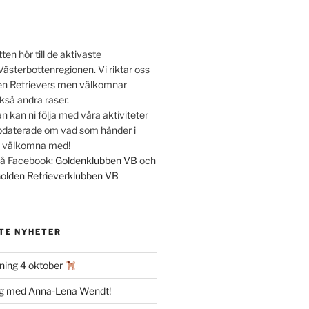
en hör till de aktivaste
Västerbottenregionen. Vi riktar oss
lden Retrievers men välkomnar
kså andra raser.
 kan ni följa med våra aktiviteter
ppdaterade om vad som händer i
t välkomna med!
 på Facebook:
Goldenklubben VB
och
olden Retrieverklubben VB
TE NYHETER
ning 4 oktober
ag med Anna-Lena Wendt!