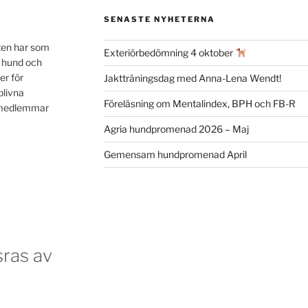
SENASTE NYHETERNA
ten har som
Exteriörbedömning 4 oktober
n hund och
er för
Jaktträningsdag med Anna-Lena Wendt!
blivna
Föreläsning om Mentalindex, BPH och FB-R
a medlemmar
Agria hundpromenad 2026 – Maj
Gemensam hundpromenad April
ras av