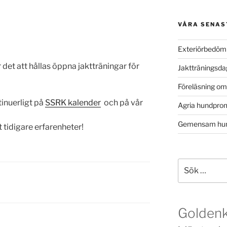
VÅRA SENAS
Exteriörbedöm
t att hållas öppna jaktträningar för
Jaktträningsd
Föreläsning o
inuerligt på
SSRK kalender
och på vår
Agria hundpro
Gemensam hun
 tidigare erfarenheter!
Sök
efter:
Golden