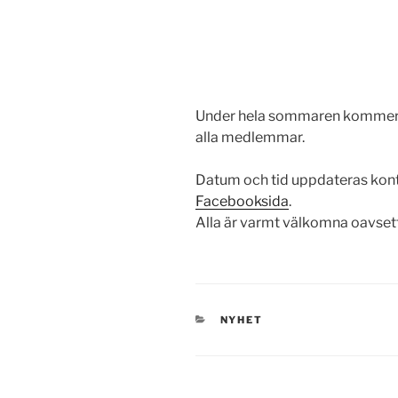
Under hela sommaren kommer de
alla medlemmar.
Datum och tid uppdateras kont
Facebooksida
.
Alla är varmt välkomna oavsett
KATEGORIER
NYHET