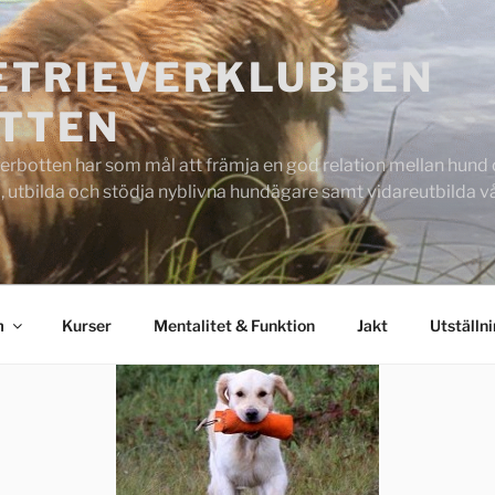
ETRIEVERKLUBBEN
TTEN
rbotten har som mål att främja en god relation mellan hund oc
 utbilda och stödja nyblivna hundägare samt vidareutbilda
m
Kurser
Mentalitet & Funktion
Jakt
Utställn