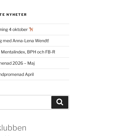
TE NYHETER
ning 4 oktober
ag med Anna-Lena Wendt!
m Mentalindex, BPH och FB-R
menad 2026 – Maj
dpromenad April
Sök
klubben