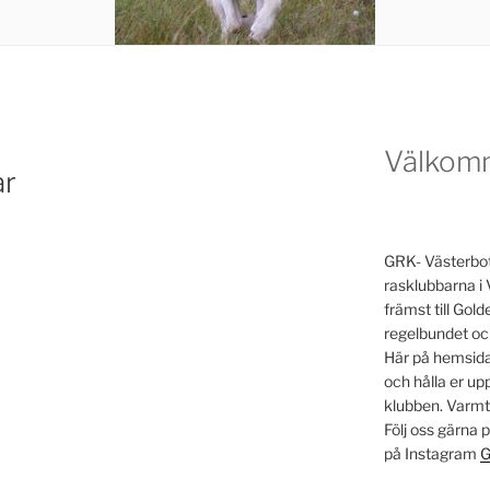
Välkom
ar
GRK- Västerbott
rasklubbarna i 
främst till Go
regelbundet oc
Här på hemsidan
och hålla er u
klubben. Varm
Följ oss gärna
på Instagram
G