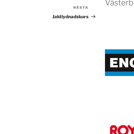
Västerb
NÄSTA
Nästa
inlägg
Jaktlydnadskurs