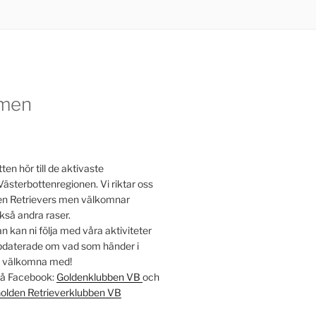
men
en hör till de aktivaste
Västerbottenregionen. Vi riktar oss
lden Retrievers men välkomnar
kså andra raser.
 kan ni följa med våra aktiviteter
ppdaterade om vad som händer i
t välkomna med!
 på Facebook:
Goldenklubben VB
och
olden Retrieverklubben VB