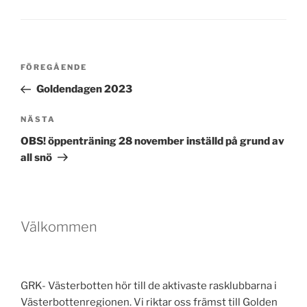
Inläggsnavigering
Föregående
FÖREGÅENDE
inlägg
Goldendagen 2023
Nästa
NÄSTA
inlägg
OBS! öppenträning 28 november inställd på grund av
all snö
Välkommen
GRK- Västerbotten hör till de aktivaste rasklubbarna i
Västerbottenregionen. Vi riktar oss främst till Golden