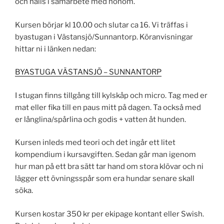
och hålls i samarbete med honom.
Kursen börjar kl 10.00 och slutar ca 16. Vi träffas i
byastugan i Västansjö/Sunnantorp. Köranvisningar
hittar ni i länken nedan:
BYASTUGA VÄSTANSJÖ – SUNNANTORP
I stugan finns tillgång till kylskåp och micro. Tag med er
mat eller fika till en paus mitt på dagen. Ta också med
er långlina/spårlina och godis + vatten åt hunden.
Kursen inleds med teori och det ingår ett litet
kompendium i kursavgiften. Sedan går man igenom
hur man på ett bra sätt tar hand om stora klövar och ni
lägger ett övningsspår som era hundar senare skall
söka.
Kursen kostar 350 kr per ekipage kontant eller Swish.