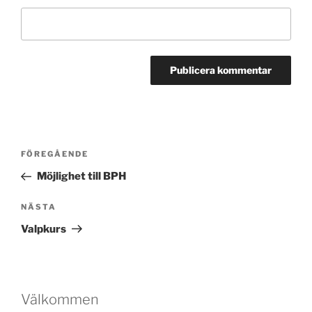
Inläggsnavigering
Föregående
FÖREGÅENDE
inlägg
Möjlighet till BPH
Nästa
NÄSTA
inlägg
Valpkurs
Välkommen