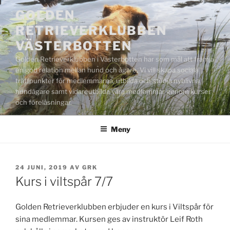
Hoppa
GOLDEN
till
RETRIEVERKLUBBEN
innehåll
VÄSTERBOTTEN
Golden Retrieverklubben i Västerbotten har som mål att främja
en god relation mellan hund och ägare. Vi vill skapa sociala
träffpunkter för medlemmarna, utbilda och stödja nyblivna
hundägare samt vidareutbilda våra medlemmar genom kurser
och föreläsningar.
Meny
PUBLICERAT
24 JUNI, 2019
AV
GRK
Kurs i viltspår 7/7
Golden Retrieverklubben erbjuder en kurs i Viltspår för
sina medlemmar. Kursen ges av instruktör Leif Roth