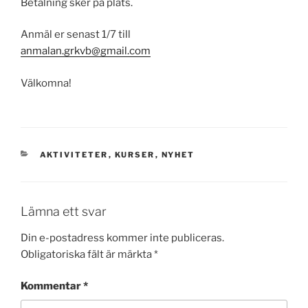
Betalning sker på plats.
Anmäl er senast 1/7 till
anmalan.grkvb@gmail.com
Välkomna!
KATEGORIER
AKTIVITETER
,
KURSER
,
NYHET
Lämna ett svar
Din e-postadress kommer inte publiceras.
Obligatoriska fält är märkta
*
Kommentar
*