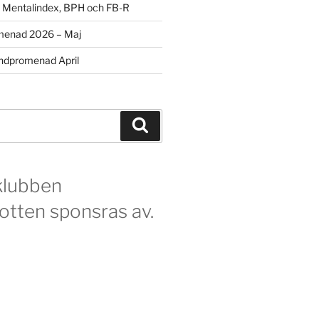
m Mentalindex, BPH och FB-R
menad 2026 – Maj
dpromenad April
Sök
klubben
otten sponsras av.