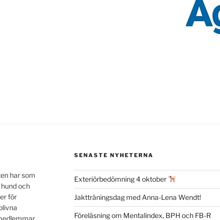
SENASTE NYHETERNA
ten har som
Exteriörbedömning 4 oktober
n hund och
er för
Jaktträningsdag med Anna-Lena Wendt!
blivna
Föreläsning om Mentalindex, BPH och FB-R
a medlemmar