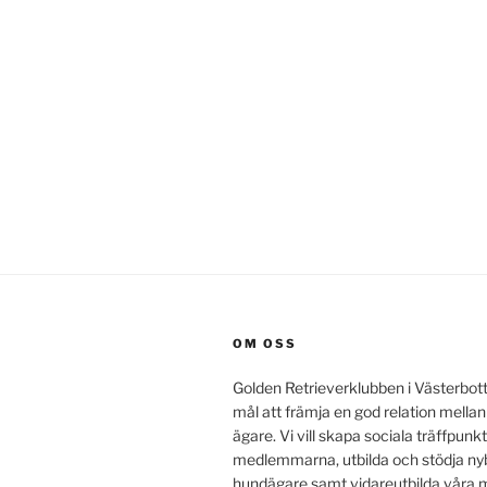
OM OSS
Golden Retrieverklubben i Västerbot
mål att främja en god relation mella
ägare. Vi vill skapa sociala träffpunkt
medlemmarna, utbilda och stödja ny
hundägare samt vidareutbilda vår