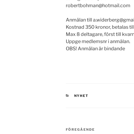
robertbohman@hotmail.com
Anmälan till a.widerberg@gma
Kostnad 350 kronor, betalas ti
Max 8 deltagare, först till kvar
Uppge medlemsnr i anmälan.
OBS! Anmälan är bindande
KATEGORIER
NYHET
Inläggsnavigering
Föregående
FÖREGÅENDE