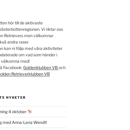
en hör till de aktivaste
Västerbottenregionen. Vi riktar oss
lden Retrievers men välkomnar
kså andra raser.
 kan ni följa med våra aktiviteter
ppdaterade om vad som händer i
t välkomna med!
 på Facebook:
Goldenklubben VB
och
olden Retrieverklubben VB
TE NYHETER
ning 4 oktober
ag med Anna-Lena Wendt!