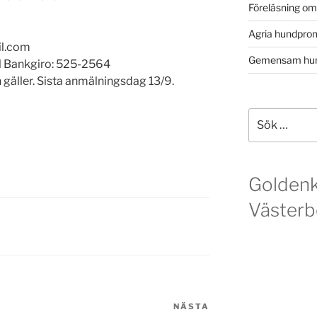
Föreläsning o
Agria hundpro
il.com
Gemensam hun
ll Bankgiro: 525-2564
n gäller. Sista anmälningsdag 13/9.
Sök
efter:
Golden
Västerb
NÄSTA
Nästa