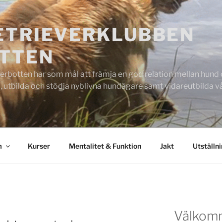
ETRIEVERKLUBBEN
TTEN
rbotten har som mål att främja en god relation mellan hund oc
 utbilda och stödja nyblivna hundägare samt vidareutbilda
m
Kurser
Mentalitet & Funktion
Jakt
Utställn
Välkom