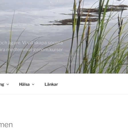
h ägare. Vi vill skapa sociala
 våra medlemmar genom kurser
ing
Hälsa
Länkar
men