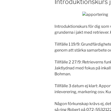
Introduktionskurs 
Introduktionskurs för dig som vi
grunderna i jakt med retriever. Ku
Tillfälle 1 19/9: Grundfärdighet
genom att stärka samarbete oc
Tillfälle 2 27/9: Retrieverns fu
Jaktlydnad med fokus på inkall
Bohman.
Tillfälle 3 datum ej klart: App
inleverering, markering osv. K
Någon förkunskap krävs ej, det 
så ring Robert på 072-5532122 