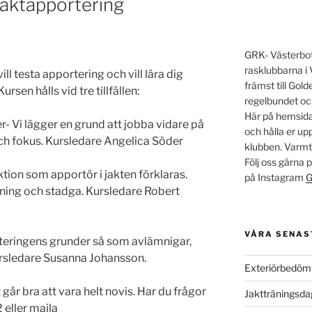
jaktapportering
GRK- Västerbott
rasklubbarna i 
ll testa apportering och vill lära dig
främst till Go
rsen hålls vid tre tillfällen:
regelbundet oc
Här på hemsidan
er- Vi lägger en grund att jobba vidare på
och hålla er u
h fokus. Kursledare Angelica Söder
klubben. Varm
Följ oss gärna
nktion som apportör i jakten förklaras.
på Instagram
G
ning och stadga. Kursledare Robert
VÅRA SENAS
orteringens grunder så som avlämnigar,
ursledare Susanna Johansson.
Exteriörbedöm
går bra att vara helt novis. Har du frågor
Jaktträningsd
eller maila