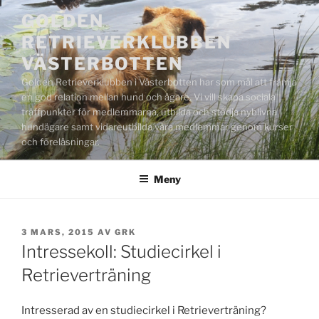
Hoppa
GOLDEN
till
RETRIEVERKLUBBEN
innehåll
VÄSTERBOTTEN
Golden Retrieverklubben i Västerbotten har som mål att främja
en god relation mellan hund och ägare. Vi vill skapa sociala
träffpunkter för medlemmarna, utbilda och stödja nyblivna
hundägare samt vidareutbilda våra medlemmar genom kurser
och föreläsningar.
Meny
PUBLICERAT
3 MARS, 2015
AV
GRK
Intressekoll: Studiecirkel i
Retrieverträning
Intresserad av en studiecirkel i Retrieverträning?