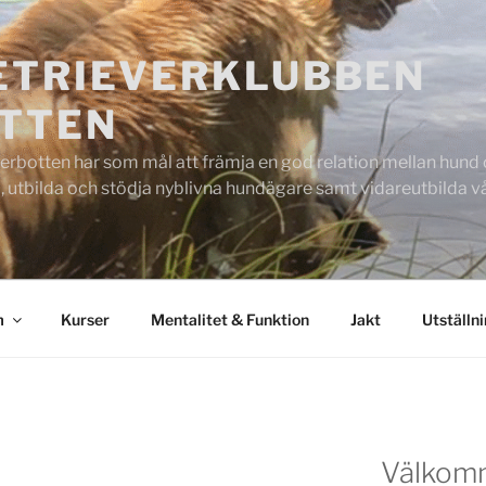
ETRIEVERKLUBBEN
TTEN
rbotten har som mål att främja en god relation mellan hund oc
 utbilda och stödja nyblivna hundägare samt vidareutbilda
m
Kurser
Mentalitet & Funktion
Jakt
Utställn
Välkom