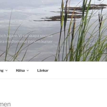
h ägare. Vi vill skapa sociala
 våra medlemmar genom kurser
ing
Hälsa
Länkar
men