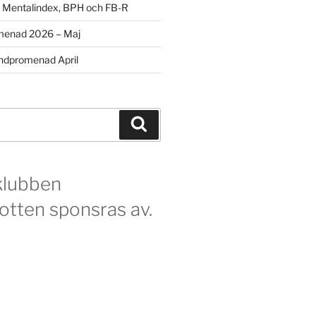
m Mentalindex, BPH och FB-R
menad 2026 – Maj
dpromenad April
Sök
klubben
otten sponsras av.