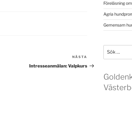
Föreläsning o
Agria hundpro
Gemensam hun
Sök
efter:
NÄSTA
Nästa
inlägg
Intresseanmälan: Valpkurs
Golden
Västerb