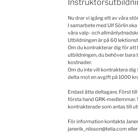
Instruktörsutbildn
Nu drar vi igång ett av våra stö
I samarbete med Ulf Sörlin ska v
våra valp- och allmänlydnadsku
Utbildningen är på 60 lektions
Om du kontrakterar dig för att hå
utbildningen, du behöver bara b
kostnader.
Om du inte vill kontraktera dig
delta mot en avgift på 1000 k
r
Endast åtta deltagare. Först til
första hand GRK-medlemmar. Se
kontrakterade som antas till ut
För information kontakta Janer
janerik_nilsson@telia.com ell