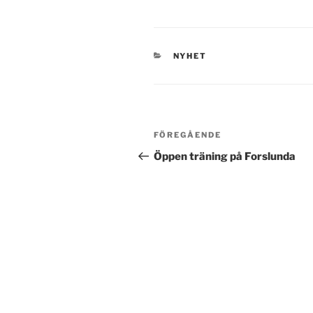
KATEGORIER
NYHET
Inläggsnavigering
Föregående
FÖREGÅENDE
inlägg
Öppen träning på Forslunda