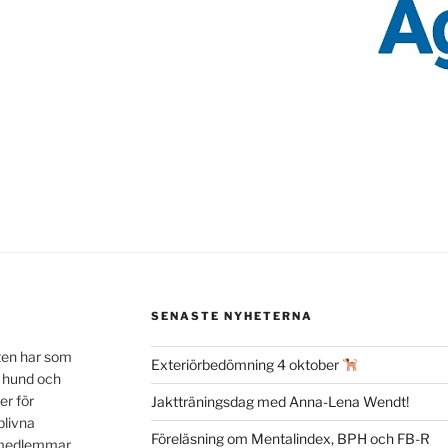
SENASTE NYHETERNA
ten har som
Exteriörbedömning 4 oktober
n hund och
er för
Jaktträningsdag med Anna-Lena Wendt!
blivna
Föreläsning om Mentalindex, BPH och FB-R
a medlemmar