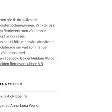
en hör till de aktivaste
Västerbottenregionen. Vi riktar oss
lden Retrievers men välkomnar
kså andra raser.
 kan ni följa med våra aktiviteter
ppdaterade om vad som händer i
t välkomna med!
 på Facebook:
Goldenklubben VB
och
olden Retrieverklubben VB
TE NYHETER
ning 4 oktober
ag med Anna-Lena Wendt!