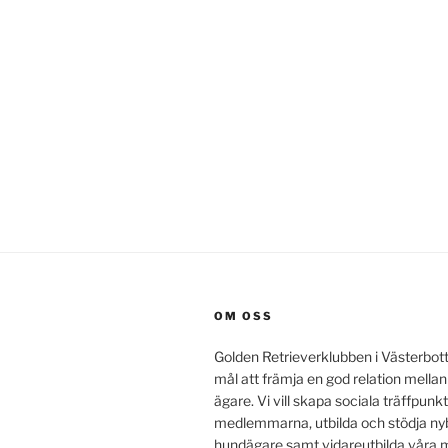
OM OSS
Golden Retrieverklubben i Västerbot
mål att främja en god relation mella
ägare. Vi vill skapa sociala träffpunkt
medlemmarna, utbilda och stödja ny
hundägare samt vidareutbilda vår