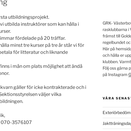
ing
rsta utbildningsprojekt.
GRK- Västerbott
i utbilda instruktörer som kan hålla i
rasklubbarna i 
rser.
främst till Go
timmar fördelade på 20 träffar.
regelbundet oc
lla minst tre kurser på tre år står vi för
Här på hemsidan
etala för litteratur och liknande
och hålla er u
klubben. Varm
 finns i mån om plats möjlighet att ändå
Följ oss gärna
onor.
på Instagram
G
l kvarn gäller för icke kontrakterade och i
ktionsstyrelsen väljer vilka
VÅRA SENAS
bildningen.
Exteriörbedöm
ik,
er 070-3576107
Jaktträningsd