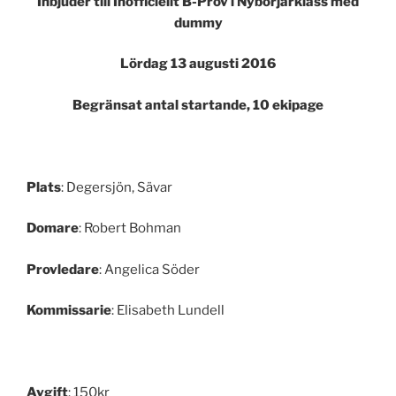
Inbjuder till Inofficiellt B-Prov i Nybörjarklass med
dummy
Lördag 13 augusti 2016
Begränsat antal startande, 10 ekipage
Plats
: Degersjön, Sävar
Domare
: Robert Bohman
Provledare
: Angelica Söder
Kommissarie
: Elisabeth Lundell
Avgift
: 150kr