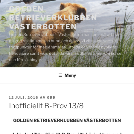
Hoppa
GOLDEN
till
RETRIEVERKLUBBEN
innehåll
VÄSTERBOTTEN
Golden Retrieverklubben i Västerbotten har som mål att främja
en god relation mellan hund och ägare. Vi vill skapa sociala
träffpunkter för medlemmarna, utbilda och stödja nyblivna
hundägare samt vidareutbilda våra medlemmar genom kurser
och föreläsningar.
Meny
PUBLICERAT
12 JULI, 2016
AV
GRK
Inofficiellt B-Prov 13/8
GOLDEN RETRIEVERKLUBBEN VÄSTERBOTTEN