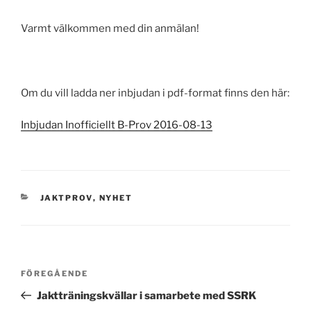
Varmt välkommen med din anmälan!
Om du vill ladda ner inbjudan i pdf-format finns den här:
Inbjudan Inofficiellt B-Prov 2016-08-13
KATEGORIER
JAKTPROV
,
NYHET
Inläggsnavigering
Föregående
FÖREGÅENDE
inlägg
Jaktträningskvällar i samarbete med SSRK