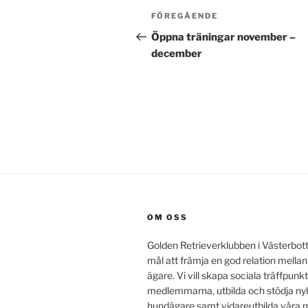
Inläggsnavigering
Föregående
FÖREGÅENDE
inlägg
Öppna träningar november –
december
OM OSS
Golden Retrieverklubben i Västerbot
mål att främja en god relation mella
ägare. Vi vill skapa sociala träffpunkt
medlemmarna, utbilda och stödja ny
hundägare samt vidareutbilda vår