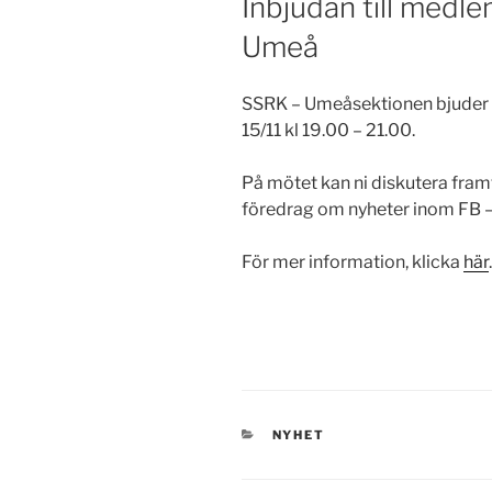
Inbjudan till medl
Umeå
SSRK – Umeåsektionen bjuder
15/11 kl 19.00 – 21.00.
På mötet kan ni diskutera framt
föredrag om nyheter inom FB – 
För mer information, klicka
här
.
KATEGORIER
NYHET