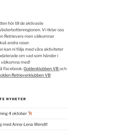
en hör till de aktivaste
Västerbottenregionen. Vi riktar oss
lden Retrievers men välkomnar
kså andra raser.
 kan ni följa med våra aktiviteter
ppdaterade om vad som händer i
t välkomna med!
 på Facebook:
Goldenklubben VB
och
olden Retrieverklubben VB
TE NYHETER
ning 4 oktober
ag med Anna-Lena Wendt!