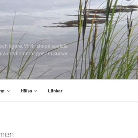
h ägare. Vi vill skapa sociala
 våra medlemmar genom kurser
ing
Hälsa
Länkar
men