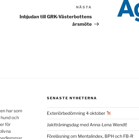
NÄSTA
Nästa
inlägg
Inbjudan till GRK-Västerbottens
årsmöte
SENASTE NYHETERNA
ten har som
Exteriörbedömning 4 oktober
n hund och
er för
Jaktträningsdag med Anna-Lena Wendt!
blivna
Föreläsning om Mentalindex, BPH och FB-R
a medlemmar