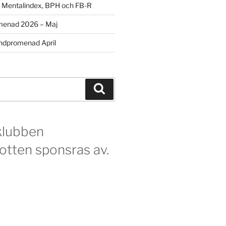
m Mentalindex, BPH och FB-R
menad 2026 – Maj
dpromenad April
Sök
klubben
otten sponsras av.