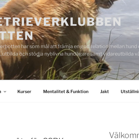
ETRIEVERKLUBBEN
TTEN
rbotten har som mål att främja en god relation mellan hund oc
 utbilda och stödja nyblivna hundägare samt vidareutbilda
m
Kurser
Mentalitet & Funktion
Jakt
Utställn
Välkom