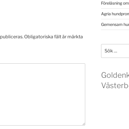
Föreläsning o
Agria hundpro
Gemensam hun
publiceras.
Obligatoriska fält är märkta
Sök
efter:
Golden
Västerb