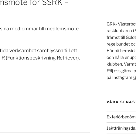
emsmöte för SSRK –
GRK- Västerbott
 sina medlemmar till medlemsmöte
rasklubbarna i 
främst till Go
regelbundet oc
ida verksamhet samt lyssna till ett
Här på hemsidan
och hålla er u
R (Funktionsbeskrivning Retriever).
klubben. Varm
Följ oss gärna
på Instagram
G
VÅRA SENAS
Exteriörbedöm
Jaktträningsd