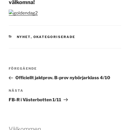
välkomna!
KATEGORIER
NYHET
,
OKATEGORISERADE
Inläggsnavigering
Föregående
FÖREGÅENDE
inlägg
Officiellt jaktprov. B-prov nybörjarklass 4/10
Nästa
NÄSTA
inlägg
FB-R i Västerbotten 1/11
Välkommen