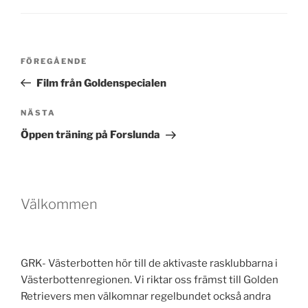
Inläggsnavigering
Föregående
FÖREGÅENDE
inlägg
Film från Goldenspecialen
Nästa
NÄSTA
inlägg
Öppen träning på Forslunda
Välkommen
GRK- Västerbotten hör till de aktivaste rasklubbarna i
Västerbottenregionen. Vi riktar oss främst till Golden
Retrievers men välkomnar regelbundet också andra