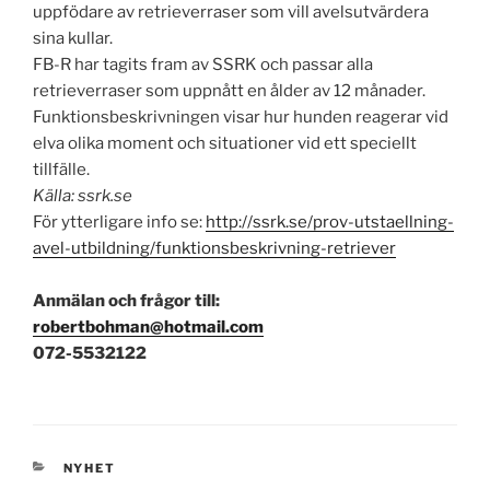
uppfödare av retrieverraser som vill avelsutvärdera
sina kullar.
FB-R har tagits fram av SSRK och passar alla
retrieverraser som uppnått en ålder av 12 månader.
Funktionsbeskrivningen visar hur hunden reagerar vid
elva olika moment och situationer vid ett speciellt
tillfälle.
Källa: ssrk.se
För ytterligare info se:
http://ssrk.se/prov-
utstaellning-
avel-utbildning/
funktionsbeskrivning-retriever
Anmälan och frågor till:
robertbohman@hotmail.com
072-5532122
KATEGORIER
NYHET