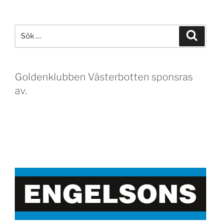
Sök
Sök
efter:
Goldenklubben Västerbotten sponsras
av.