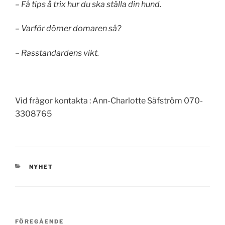
– Få tips å trix hur du ska ställa din hund.
– Varför dömer domaren så?
– Rasstandardens vikt.
Vid frågor kontakta : Ann-Charlotte Säfström 070-
3308765
KATEGORIER
NYHET
Inläggsnavigering
Föregående
FÖREGÅENDE