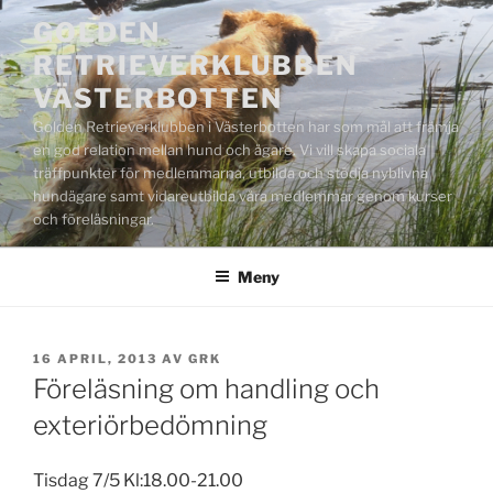
Hoppa
GOLDEN
till
RETRIEVERKLUBBEN
innehåll
VÄSTERBOTTEN
Golden Retrieverklubben i Västerbotten har som mål att främja
en god relation mellan hund och ägare. Vi vill skapa sociala
träffpunkter för medlemmarna, utbilda och stödja nyblivna
hundägare samt vidareutbilda våra medlemmar genom kurser
och föreläsningar.
Meny
PUBLICERAT
16 APRIL, 2013
AV
GRK
Föreläsning om handling och
exteriörbedömning
Tisdag 7/5 Kl:18.00-21.00