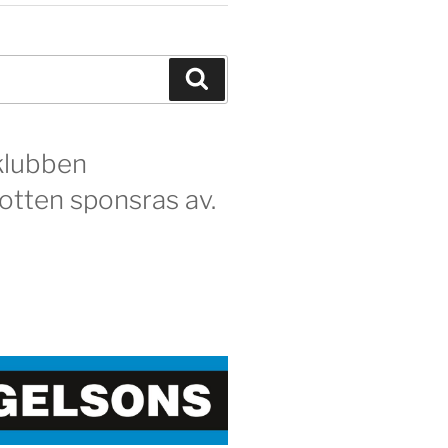
Sök
klubben
otten sponsras av.