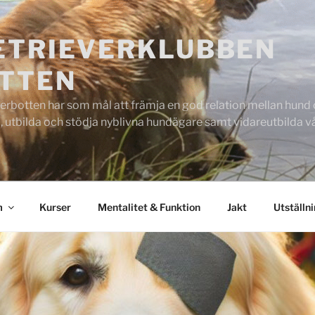
ETRIEVERKLUBBEN
TTEN
rbotten har som mål att främja en god relation mellan hund oc
 utbilda och stödja nyblivna hundägare samt vidareutbilda
m
Kurser
Mentalitet & Funktion
Jakt
Utställn