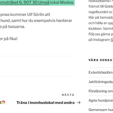
rasklubbarna i 
omstråket 6, 907 30 Umeå
lokal Medea.
främst till Go
regelbundet oc
ppnas kommer Ulf Sörlin att
Här på hemsidan
 hund, samt hur du exempelvis hanterar
och hålla er u
 på tassarna.
klubben. Varm
Följ oss gärna
r på fika!
på Instagram
G
VÅRA SENAS
Exteriörbedöm
Jaktträningsd
Föreläsning o
NÄSTA
Nästa
Agria hundpro
inlägg
l
Träna i inomhuslokal med andra
Gemensam hun