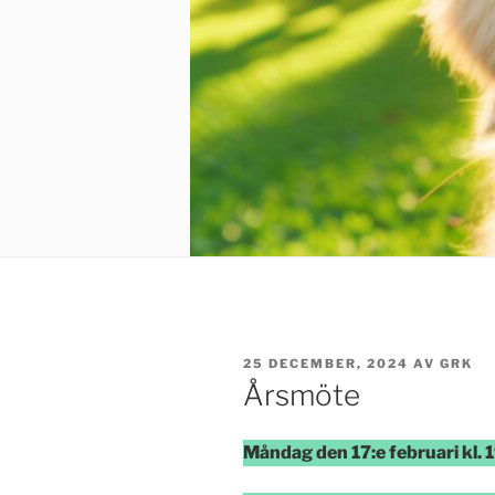
PUBLICERAT
25 DECEMBER, 2024
AV
GRK
Årsmöte
Måndag den 17:e februari kl. 1