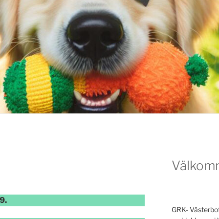
Välkom
9.
GRK- Västerbott