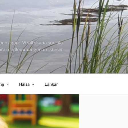
h ägare. Vi vill skapa sociala
 våra medlemmar genom kurser
ing
Hälsa
Länkar