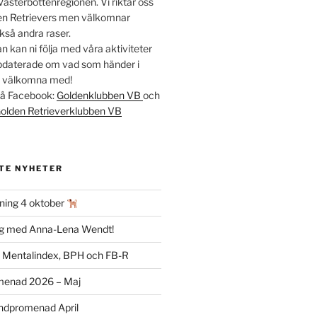
Västerbottenregionen. Vi riktar oss
lden Retrievers men välkomnar
kså andra raser.
 kan ni följa med våra aktiviteter
ppdaterade om vad som händer i
t välkomna med!
 på Facebook:
Goldenklubben VB
och
olden Retrieverklubben VB
TE NYHETER
ning 4 oktober
ag med Anna-Lena Wendt!
m Mentalindex, BPH och FB-R
menad 2026 – Maj
dpromenad April