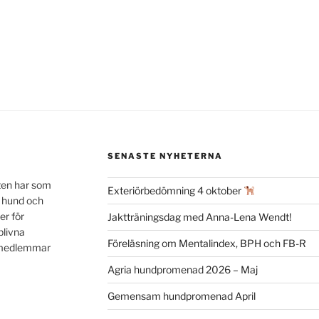
SENASTE NYHETERNA
ten har som
Exteriörbedömning 4 oktober
n hund och
er för
Jaktträningsdag med Anna-Lena Wendt!
blivna
Föreläsning om Mentalindex, BPH och FB-R
a medlemmar
Agria hundpromenad 2026 – Maj
Gemensam hundpromenad April