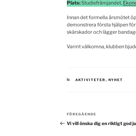
Plats:
Studiefrämjandet,
E
kon
Innan det formella årsmötet ö
demonstrera första hjälpen för
skärskador och lägger bandage
Varmt välkomna, klubben bjude
KATEGORIER
AKTIVITETER
,
NYHET
Inläggsnavigering
Föregående
FÖREGÅENDE
inlägg
Vi vill önska dig en riktigt god ju